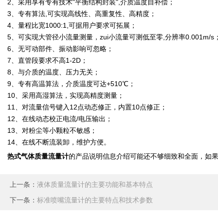
2、采用享有专有技术"平衡结构封装",介质温度自补偿；
3、专有算法,可实现高线性、高重复性、高精度；
4、量程比宽1000:1,可据用户要求可拓展；
5、可实现大管径小流量测量，zui小流量可测低至零,分辨率0.001m/s
6、无可动部件、振动影响可忽略；
7、直管段要求不高1-2D；
8、与介质的温度、压力无关；
9、专有高温算法，介质温度可达+510℃；
10、采用高湿算法，实现高精度测量；
11、对流量信号键入12点动态修正，内置10点修正；
12、在线动态校正电流/电压输出；
13、对粉尘等小颗粒不敏感；
14、在线不断流装卸，维护方便。
热式气体质量流量计
的产品说明信息介绍可能还不够细致和全面，如
上一条：
液体质量流量计的主要功能和基本特点
下一条：
标准喷嘴流量计的主要特点和技术参数