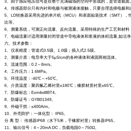
3、由于感应电压信号是在整个充满磁场的空间中形成的，是管道载面
4、传感器部分只有内衬和电极与被测液体接触，只要合理选择电极和
5、LD转换器采用先进的单片机（MCU）和表面贴装技术（SMT）
比等。
6、测量系统，可测正向流量、反向流量。采用特殊的生产工艺和材料
7、电磁流量计适用测量封闭管道中导电液体和浆液的体积流量,如洁
六、技术参数：
1、仪表精度：管道式0.5级、1.0级；插入式2.5级。
2、测量介质：电导率大于5μS/cm的各种液体和液固两相流体。
3、流速范围：0.2～8m/s。
4、工作压力：1.6MPa。
5、环境温度：-40℃～+50℃。
6、介质温度：聚四氟乙烯衬里≤180℃；橡胶材质衬里≤65℃。
7、防爆标志：ExmibdⅡBT4。
8、防爆证号：GYB01349。
9、外磁干扰：≤400A/m。
10、外壳防护：一体化型： IP65。
分 离 型： 传感器IP68（水下5米，于橡胶衬里）转换器IP65。
11、输出信号：4～20mA.DC，负载电阻0～750Ω。