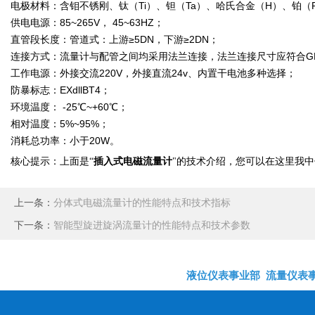
电极材料：含钼不锈刚、钛（Ti）、钽（Ta）、哈氏合金（H）、铂（Pt
供电电源：85~265V， 45~63HZ；
直管段长度：管道式：上游≥5DN，下游≥2DN；
连接方式：流量计与配管之间均采用法兰连接，法兰连接尺寸应符合GB9
工作电源：外接交流220V，外接直流24v、内置干电池多种选择；
防暴标志：EXdllBT4；
环境温度： -25℃~+60℃；
相对温度：5%~95%；
消耗总功率：小于20W。
插入式电磁流量计
核心提示：上面是
“
"
的技术介绍，您可以在这里我中
上一条：
分体式电磁流量计的性能特点和技术指标
下一条：
智能型旋进旋涡流量计的性能特点和技术参数
液位仪表事业部
流量仪表