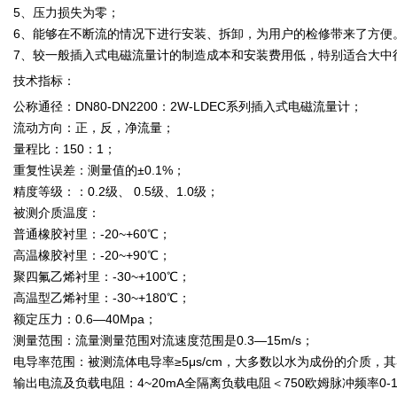
5、压力损失为零；
6、能够在不断流的情况下进行安装、拆卸，为用户的检修带来了方便
7、较一般插入式电磁流量计的制造成本和安装费用低，特别适合大中
技术指标：
公称通径：DN80-DN2200：2W-LDEC系列插入式电磁流量计；
流动方向：正，反，净流量；
量程比：150：1；
重复性误差：测量值的±0.1%；
精度等级：：0.2级、 0.5级、1.0级；
被测介质温度：
普通橡胶衬里：-20~+60℃；
高温橡胶衬里：-20~+90℃；
聚四氟乙烯衬里：-30~+100℃；
高温型乙烯衬里：-30~+180℃；
额定压力：0.6—40Mpa；
测量范围：流量测量范围对流速度范围是0.3—15m/s；
电导率范围：被测流体电导率≥5μs/cm，大多数以水为成份的介质，其导
输出电流及负载电阻：4~20mA全隔离负载电阻＜750欧姆脉冲频率0-1K