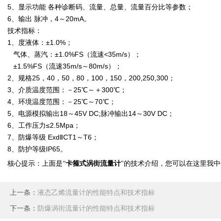
5、显示功能 各种诊断码、流量、总量、流量百分比等参数；
6、输出 脉冲，4～20mA。
技术指标：
1、度液体：±1.0%；
气体、蒸汽：±1.0%FS（流速<35m/s）；
±1.5%FS（流速35m/s～80m/s）；
2、规格25，40，50，80，100，150，200,250,300；
3、介质温度范围：－25℃～＋300℃；
4、环境温度范围：－25℃～70℃；
5、电源模拟输出18～45V DC;脉冲输出14～30V DC；
6、工作压力≤2.5Mpa；
7、防爆等级 ExdⅡCT1～T6；
8、防护等级IP65。
卡箍式涡街流量计
核心提示：上面是
“
"
的技术介绍，您可以在这里我中
上一条：
液态乙烯流量计的性能特点和技术指标
下一条：
防爆涡街流量计的性能特点和技术指标