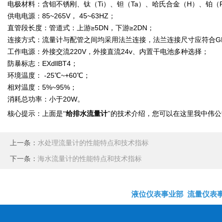
电极材料：含钼不锈刚、钛（Ti）、钽（Ta）、哈氏合金（H）、铂（Pt
供电电源：85~265V， 45~63HZ；
直管段长度：管道式：上游≥5DN，下游≥2DN；
连接方式：流量计与配管之间均采用法兰连接，法兰连接尺寸应符合GB9
工作电源：外接交流220V，外接直流24v、内置干电池多种选择；
防暴标志：EXdllBT4；
环境温度： -25℃~+60℃；
相对温度：5%~95%；
消耗总功率：小于20W。
给排水流量计
核心提示：上面是
“
"
的技术介绍，您可以在这里我中伟公
上一条：
水处理流量计的性能特点和技术指标
下一条：
海水流量计的性能特点和技术指标
液位仪表事业部
流量仪表