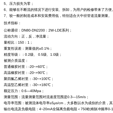
5、压力损失为零；
6、能够在不断流的情况下进行安装、拆卸，为用户的检修带来了方便
7、较一般的制造成本和安装费用低，特别适合大中径管道流量测量。
技术指标：
公称通径：DN80-DN2200：2W-LDE系列；
流动方向：正，反，净流量；
量程比：150：1；
重复性误差：测量值的±0.1%；
精度等级：：0.2级、 0.5级、1.0级；
被测介质温度：
普通橡胶衬里：-20~+60℃；
高温橡胶衬里：-20~+90℃；
聚四氟乙烯衬里：-30~+100℃；
高温型乙烯衬里：-30~+180℃；
额定压力：0.6—40Mpa；
测量范围：流量测量范围对流速度范围是0.3—15m/s；
电导率范围：被测流体电导率≥5μs/cm，大多数以水为成份的介质，其导
输出电流及负载电阻：4~20mA全隔离负载电阻＜750欧姆脉冲频率0-1K