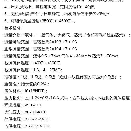
4、压力损失小，量程范围宽，范围度达10－40倍。
5、无机械运动部件，长期稳定，结构简单便于安装和维护。
6、可测介质温度达+350℃（+450℃）。
技术指标：
测量介质：液体、一般气体、天然气、蒸汽（饱和蒸汽和过热蒸汽）
测量可能范围：雷诺数为5×103～7×106
正常测量范围：雷诺数为2×104～7×106
测量流速范围：液体0.5～7m/s 气体4～35mm/s 蒸汽7～70m/s
被测流体温度：-40℃～+300℃
被测流体温度：1.6、4、25MPa
准确度：1级、1.5级、0.5级（通过非线性修整方可达到0.5级）；
重复性：指示值的0.2%；
表体材料：ICr18Ni9Ti；
压力损失：△=1.2×r×V2×10-6 式中：△P-压力损失 r-被测的流体
环境湿度：≤90%RH
大气压力：86-106KPa
外供电源：3.6～224VDC
内供电源：3～4.5VVDDC