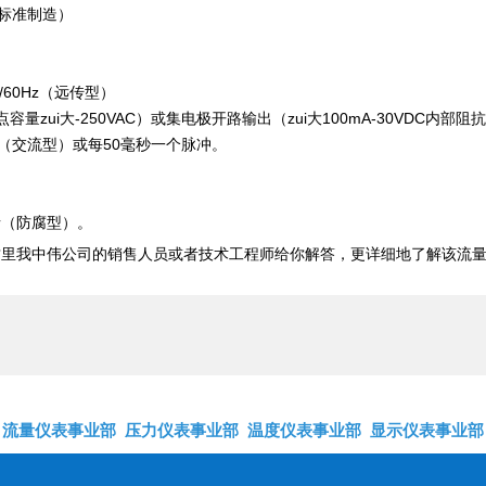
兰标准制造）
0/60Hz（远传型）
ui大-250VAC）或集电极开路输出（zui大100mA-30VDC内部阻抗
冲（交流型）或每50毫秒一个脉冲。
。
烯（防腐型）。
这里我中伟公司的销售人员或者技术工程师给你解答，更详细地了解该流
流量仪表事业部
压力仪表事业部
温度仪表事业部
显示仪表事业部