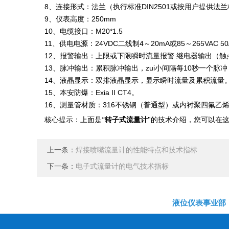
8、连接形式：法兰（执行标准DIN2501或按用户提供法
9、仪表高度：250mm
10、电缆接口：M20*1.5
11、供电电源：24VDC二线制4～20mA或85～265VAC 5
12、报警输出：上限或下限瞬时流量报警 继电器输出（触点容量z
13、脉冲输出：累积脉冲输出，zui小间隔每10秒一个脉
14、液晶显示：双排液晶显示，显示瞬时流量及累积流量
15、本安防爆：Exia II CT4。
16、测量管材质：316不锈钢（普通型）或内衬聚四氟乙
转子式流量计
核心提示：上面是
“
"
的技术介绍，您可以在
上一条：
焊接喷嘴流量计的性能特点和技术指标
下一条：
电子式流量计的电气技术指标
液位仪表事业部