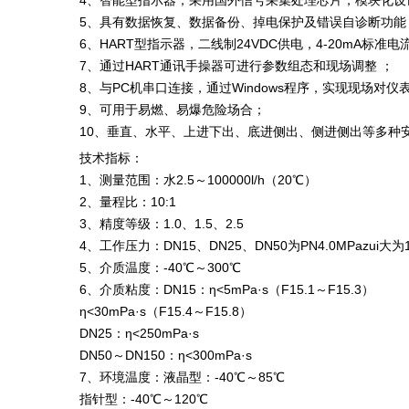
4、智能型指示器，采用国外信号采集处理芯片，模块化设
5、具有数据恢复、数据备份、掉电保护及错误自诊断功能
6、HART型指示器，二线制24VDC供电，4-20mA标准
7、通过HART通讯手操器可进行参数组态和现场调整 ；
8、与PC机串口连接，通过Windows程序，实现现场对仪
9、可用于易燃、易爆危险场合；
10、垂直、水平、上进下出、底进侧出、侧进侧出等多种
技术指标：
1、测量范围：水2.5～100000l/h（20℃）
2、量程比：10:1
3、精度等级：1.0、1.5、2.5
4、工作压力：DN15、DN25、DN50为PN4.0MPazui大为10
5、介质温度：-40℃～300℃
6、介质粘度：DN15：η<5mPa·s（F15.1～F15.3）
η<30mPa·s（F15.4～F15.8）
DN25：η<250mPa·s
DN50～DN150：η<300mPa·s
7、环境温度：液晶型：-40℃～85℃
指针型：-40℃～120℃