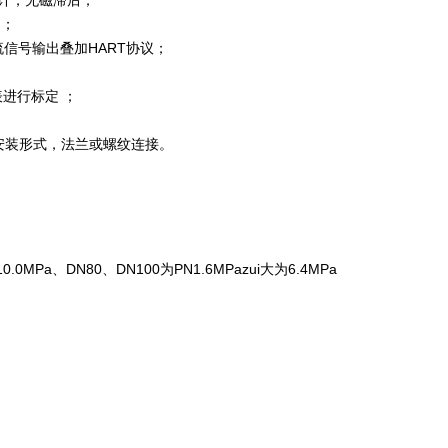
计，无磁滞后；
 ；
电流信号输出叠加HART协议；
表进行标定 ；
安装形式，法兰或螺纹连接。
.0MPa、DN80、DN100为PN1.6MPazui大为6.4MPa