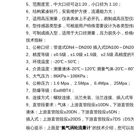
5、范围度宽，中大口径可达1:20，小口径为 1:10；
6、结构紧凑轻巧，安装维护方便，流通能力大；
7、适用高压测量，仪表表体上不必开孔，易制成高压型
8、型传感器类型多，可根据用户特殊需要设计为各类型
9、可制成插入型，适用于大口径测量，压力损失小，价
技术指标：
1、公称口径：管道式DN4～DN200 插入式DN100～DN2
2、精度等级：±0.5级，±1.0级 ±1.5级、±2.5级 高精度的
3、环境温度：-20℃～50℃；
4、介质温度：测量液体-20℃～120℃ 测量气体-20℃～80
5、大气压力：86KPa～106KPa；
6、公称压力：1.6 Mpa 、2.5Mpa 、6.4Mpa 、25Mpa；
7、防爆等级：ExdIIBT4；
8、连接方式：螺纹连接、法兰夹装、法兰连接、插入式
9、直管段要求：气体：上游直管段应≥10DN，下游直管段
液体：上游直管段应≥20DN，下游直管段应≥5DN；
插入式：上游直管段应≥20DS，下游直管段应≥7DS（D
氮气涡轮流量计
核心提示：上面是
“
"
的技术介绍，您可以