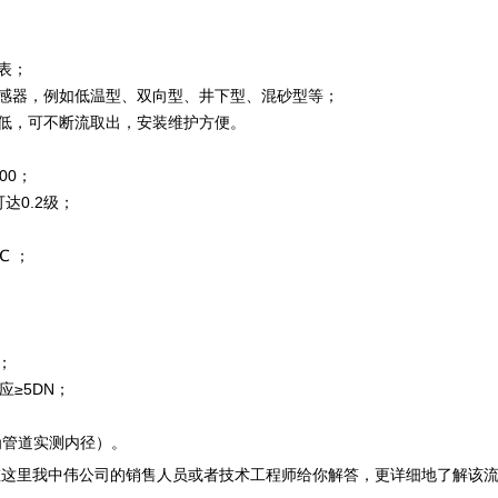
仪表；
传感器，例如低温型、双向型、井下型、混砂型等；
格低，可不断流取出，安装维护方便。
000；
可达0.2级；
℃ ；
等；
应≥5DN；
S为管道实测内径）。
在这里我中伟公司的销售人员或者技术工程师给你解答，更详细地了解该