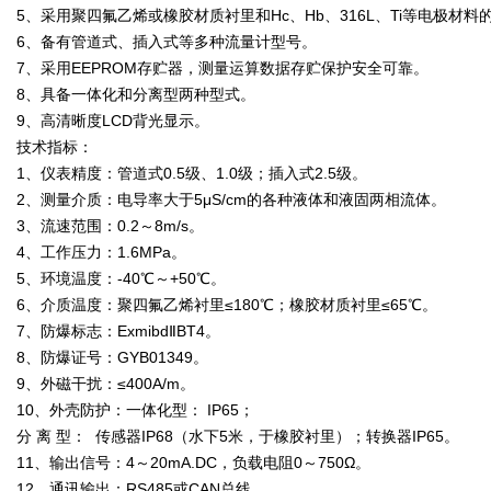
5、采用聚四氟乙烯或橡胶材质衬里和Hc、Hb、316L、Ti等电极材
6、备有管道式、插入式等多种流量计型号。
7、采用EEPROM存贮器，测量运算数据存贮保护安全可靠。
8、具备一体化和分离型两种型式。
9、高清晰度LCD背光显示。
技术指标：
1、仪表精度：管道式0.5级、1.0级；插入式2.5级。
2、测量介质：电导率大于5μS/cm的各种液体和液固两相流体。
3、流速范围：0.2～8m/s。
4、工作压力：1.6MPa。
5、环境温度：-40℃～+50℃。
6、介质温度：聚四氟乙烯衬里≤180℃；橡胶材质衬里≤65℃。
7、防爆标志：ExmibdⅡBT4。
8、防爆证号：GYB01349。
9、外磁干扰：≤400A/m。
10、外壳防护：一体化型： IP65；
分 离 型： 传感器IP68（水下5米，于橡胶衬里）；转换器IP65。
11、输出信号：4～20mA.DC，负载电阻0～750Ω。
12、通讯输出：RS485或CAN总线。