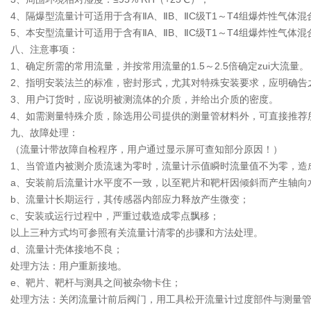
4、隔爆型流量计可适用于含有ⅡA、ⅡB、ⅡC级T1～T4组爆炸性气体
5、本安型流量计可适用于含有ⅡA、ⅡB、ⅡC级T1～T4组爆炸性气体
八、注意事项：
1、确定所需的常用流量，并按常用流量的1.5～2.5倍确定zui大流量。
2、指明安装法兰的标准，密封形式，尤其对特殊安装要求，应明确告
3、用户订货时，应说明被测流体的介质，并给出介质的密度。
4、如需测量特殊介质，除选用公司提供的测量管材料外，可直接推荐
九、故障处理：
（流量计带故障自检程序，用户通过显示屏可查知部分原因！）
1、当管道内被测介质流速为零时，流量计示值瞬时流量值不为零，造
a、安装前后流量计水平度不一致，以至靶片和靶杆因倾斜而产生轴向
b、流量计长期运行，其传感器内部应力释放产生微变；
c、安装或运行过程中，严重过载造成零点飘移；
以上三种方式均可参照有关流量计清零的步骤和方法处理。
d、流量计壳体接地不良；
处理方法：用户重新接地。
e、靶片、靶杆与测具之间被杂物卡住；
处理方法：关闭流量计前后阀门，用工具松开流量计过度部件与测量