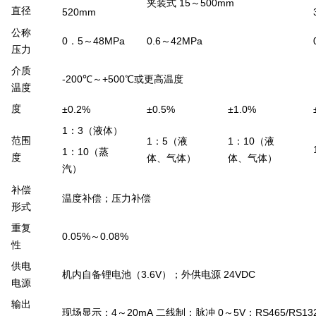
15
500mm
夹装式
～
直径
520mm
公称
0
5
48MPa
0.6
42MPa
．
～
～
压力
介质
-200
+500
℃
～
℃
或更高温度
温度
度
±0.2%
±0.5%
±1.0%
1
3
：
（液体）
范围
1
5
1
10
：
（液
：
（液
1
10
：
（蒸
度
体、气体）
体、气体）
汽）
补偿
温度补偿；压力补偿
形式
重复
0.05%
0.08%
～
性
供电
3.6V
24VDC
机内自备锂电池（
）；外供电源
电源
输出
4
20mA
0
5V
RS465/RS13
现场显示；
～
二线制；脉冲
～
；