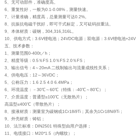
5、无可动部件，准确度高。
6、重复性好，一般为0.1-0.08%，测量快速。
7、计量准确，精度高，总量测量可达0.2%。
8、抗振抗电磁干扰好，即可干式标定，又可砝码挂重法。
9、本体材质：碳钢，304,316,316L。
10、供电方式：3.6V锂电池；24VDC电源；双电源：3.6V锂电池+24
五、技术参数：
1、测量范围0-400t／h；
2、精度等级：0.5％FS 1.0％FS 2.0％FS；
3、输出信号：4～20mA 二线制输出与流量成线性关系；
4、供电电压：12～36VDC；
5、公称压力：1.6 2.5 4.0 6.4MPa；
6、环境温度：－30℃～60℃（特殊：-40℃～80℃）；
7、介质温度：普通型≤100℃（无散热片）；
高温型≤400℃（带散热片）；
8、接液材质：测量室为碳钢或1Cr18i9Ti；其余为1Cr18Ni9Ti；
9、外壳材质：铸铝；
10、法兰标准：DIN2501 特殊型由用户选择；
11、电缆接口：M20*1.5（内螺纹）；