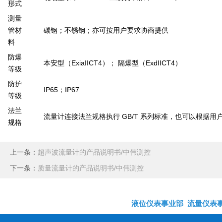
形式
测量
管材
碳钢；不锈钢；亦可按用户要求协商提供
料
防爆
ExiaIICT4
ExdIICT4
本安型（
）；
隔爆型（
）
等级
防护
IP65
IP67
；
等级
法兰
GB/T
流量计连接法兰规格执行
系列标准，也可以根据用
规格
上一条：
超声波流量计的产品说明书/中伟测控
下一条：
质量流量计的产品说明书/中伟测控
液位仪表事业部
流量仪表