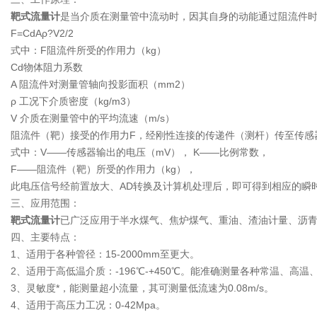
靶式流量计
是当介质在测量管中流动时，因其自身的动能通过阻流件
F=CdAρ?V2/2
式中：F阻流件所受的作用力（kg）
Cd物体阻力系数
A 阻流件对测量管轴向投影面积（mm2）
ρ 工况下介质密度（kg/m3）
V 介质在测量管中的平均流速（m/s）
阻流件（靶）接受的作用力F，经刚性连接的传递件（测杆）传至传感器
式中：V——传感器输出的电压（mV）， K——比例常数，
F——阻流件（靶）所受的作用力（kg），
此电压信号经前置放大、AD转换及计算机处理后，即可得到相应的瞬
三、应用范围：
靶式流量计
已广泛应用于半水煤气、焦炉煤气、重油、渣油计量、沥
四、主要特点：
1、适用于各种管径：15-2000mm至更大。
2、适用于高低温介质：-196℃-+450℃。能准确测量各种常温、
3、灵敏度*，能测量超小流量，其可测量低流速为0.08m/s。
4、适用于高压力工况：0-42Mpa。