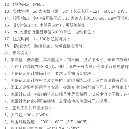
12、防护等级：IP65；
13、负载特性：zui大负载电阻＝50*（电源电压－12）=600Ω@24V；
14、报警输出：集电极开路形式，zui大输入电流100mA，zui大开关
15、 脉冲输出：zui小脉宽50ms，可双路输出；
16、 zui大累积流量显示值50000单位，自动复位；
17、阻尼时间：1～100秒任意可调；
18、 防爆形式、防爆标志、防爆合格证编号。
六、安装说明：
1、常温型、低温型、高温型流量计视不同工况采用水平、垂直或倒置
2、介质工作温度在+300度以上时，用户应对流量计壳体采取隔热措施
3、为保证流量计准确计量，要求设置前后直管段；
4、为保证流量计在检查及更换时不影响系统工作，应尽量设置旁通阀
5、因工艺需要可采用垂直安装，被测介质流向可由下至上，也可由上
6、流量计口径与相连的管道口径尺寸尽量相同，以减少流动干扰，造
7、流量计壳体必须可靠接地，若无接地条件应向厂方说明。
七、正常工作的环境条件：
1、大气压：86～l06kPa；
2、周围环境温度：-20℃～+60℃（8℉～l40℉）；
3、周围环境相对湿度：≤95% RH（+25℃）；