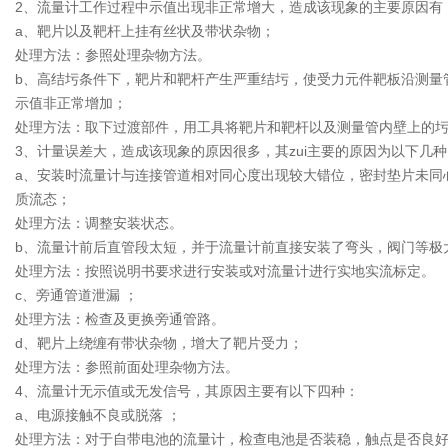
2、流量计工作过程中示值出现非正常增大，造成该现象的主要原因有
a、靶片以及靶杆上挂有丝状及带状杂物；
处理方法：参照处理杂物方法。
b、高结圬条件下，靶片和靶杆产生严重结圬，使受力元件靶板沿测量
示值非正常增加；
处理方法：取下过渡部件，用工具将靶片和靶杆以及测量管内壁上的
3、计量误差大，造成该现象的原因很多，其zui主要的原因为以下几种
a、安装时流量计与连接管道相对同心度出现较大错位，密封垫片未同
质流态；
处理方法：调整安装状态。
b、流量计前后直管段太短，并于流量计前直接安装了弯头，阀门等极
处理方法：按照说明书要求进行安装或对流量计进行实地实流标定。
c、旁通管道泄漏 ；
处理方法：检查及更换旁通管路。
d、靶片上绕缠有带状杂物，增大了靶片受力；
处理方法：参照前面处理杂物方法。
4、流量计无示值或无发信号，其原因主要有以下四种：
a、电源接触不良或脱落 ；
处理方法：对于自带电池的流量计，检查电池是否装稳，触点是否良