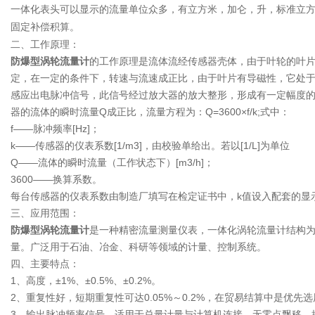
一体化表头可以显示的流量单位众多，有立方米，加仑，升，标准立
固定补偿积算。
二、工作原理：
防爆型涡轮流量计
的工作原理是流体流经传感器壳体，由于叶轮的叶
定，在一定的条件下，转速与流速成正比，由于叶片有导磁性，它处于
感应出电脉冲信号，此信号经过放大器的放大整形，形成有一定幅度的
器的流体的瞬时流量Q成正比，流量方程为：Q=3600×f/k;式中：
f——脉冲频率[Hz]；
k——传感器的仪表系数[1/m3]，由校验单给出。若以[1/L]为单位
Q——流体的瞬时流量（工作状态下）[m3/h]；
3600——换算系数。
每台传感器的仪表系数由制造厂填写在检定证书中，k值设入配套的显
三、应用范围：
防爆型涡轮流量计
是一种精密流量测量仪表，一体化涡轮流量计结构
量。广泛用于石油、冶金、科研等领域的计量、控制系统。
四、主要特点：
1、高度，±1%、±0.5%、±0.2%。
2、重复性好，短期重复性可达0.05%～0.2%，在贸易结算中是优先
3、输出脉冲频率信号，适用于总量计量与计算机连接，无零点飘移，