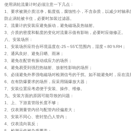
使用涡轮流量计时必须注意一下几点：
1、要求被测介质洁净，黏度低，腐蚀性小，不含杂质，以减少对轴承
防止涡轮被卡住，必要时加装过滤器。
2、流量计的安装应避免振动，避免磁场及热辐射。
3、介质的密度和黏度的变化对流量示值有影响，必要时应做修正。
八、安装场所：
1、安装场所应符合环境温度在-25～55℃范围内，湿度＜80％RH；
2、通风良好、避免日晒、雨淋；
3、避免在配管有振动或应力的场所；
4、避免易受到强烈热辐射、放射性影响的场所；
5、必须避免外界强电磁场对检测信号的干扰。如不能避免时，应在流
6、在有防爆要求的场所，应采用隔爆放大器；
7、安装位置应考虑便于安装、操作、维修。
九、安装方面的原因可能导致的问题：
1、上、下游直管段长度不够；
2、仪表测量管内径与配管内径偏差大；
3、安装不同心、密封垫凸人管内；
4、仪表流向装反；
5、检测元件被杂质覆盖；