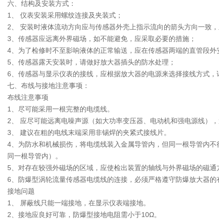
六、结构及安装方式：
1、 仪表安装采用螺纹连接及夹装式；
2、 安装时液体流动方向应与传感器外壳上指示流向的箭头方向一致，
3、传感器应远离外界磁场，如不能避免，应采取必要的措施；
4、为了检修时不至影响液体的正常输送，应在传感器两端的直管段外
5、传感器露天安装时，请做好放大器插头的防水处理；
6、传感器与显示仪表的接线，应根据放大器的电源来选择接线方式，
七、布线与接地注意事项：
布线注意事项
1、尽可能采用一根完整的电缆线。
2、 应尽可能远离电噪声源（如大功率变压器、电动机和强电源线）
3、 建议在粗的电线末端采用非锡焊的夹紧式接线片。
4、为防水和机械损伤，将电缆线装入金属导管内，但同一根导管内不得
同一根导管内）。
5、对存在较强外磁场的区域，应使检出装置的轴线与外界磁场的磁通
6、防爆型涡轮流量传感器电缆线的连接，必须严格遵守防爆放大器的
接地问题
1、 屏蔽线只能一端接地，在显示仪表端接地。
2、接地应良好可靠，防爆型接地电阻需小于10Ω。