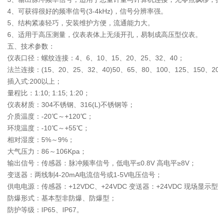
4、可获得很好的频率信号(3-4kHz)，信号分辨率强。
5、结构紧凑轻巧，安装维护方便，流通能力大。
6、适用于高压测量，仪表表体上无须开孔，易制成高压型仪表。
五、技术参数：
仪表口径：螺纹连接：4、6、10、15、20、25、32、40；
法兰连接：(15、20、25、32、40)50、65、80、100、125、150、2
插入式:200以上；
量程比：1:10; 1:15; 1:20；
仪表材质：304不锈钢、316(L)不锈钢等；
介质温度：-20℃～+120℃；
环境温度：-10℃～+55℃；
相对湿度：5%～9%；
大气压力：86～106Kpa；
输出信号：传感器：脉冲频率信号，低电平≤0.8V 高电平≥8V；
变送器：两线制4-20mA电流信号或1-5V电压信号；
供电电源：传感器：+12VDC、+24VDC 变送器：+24VDC 现场
防爆形式：基本型非防爆、防爆型；
防护等级：IP65、IP67。