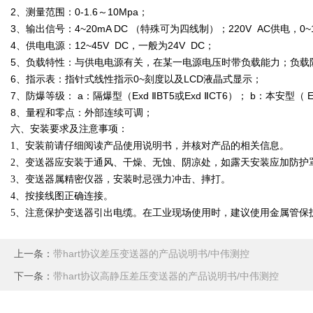
2、测量范围：0-1.6～10Mpa；
3、输出信号：4~20mA DC （特殊可为四线制）；220V AC供电，0~
4、供电电源：12~45V DC，一般为24V DC；
5、负载特性：与供电电源有关，在某一电源电压时带负载能力；负载阻抗R
6、指示表：指针式线性指示0~刻度以及LCD液晶式显示；
7、防爆等级： a：隔爆型（Exd ⅡBT5或Exd ⅡCT6）； b：本安型（ Exia
8、量程和零点：外部连续可调；
六、安装要求及注意事项：
1、安装前请仔细阅读产品使用说明书，并核对产品的相关信息。
2、变送器应安装于通风、干燥、无蚀、阴凉处，如露天安装应加防护
3、变送器属精密仪器，安装时忌强力冲击、摔打。
4、按接线图正确连接。
5、注意保护变送器引出电缆。在工业现场使用时，建议使用金属管保
上一条：
带hart协议差压变送器的产品说明书/中伟测控
下一条：
带hart协议高静压差压变送器的产品说明书/中伟测控