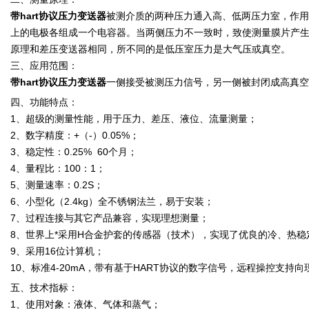
带hart协议压力变送器
被测介质的两种压力通入高、低两压力室，作用
上的电极各组成一个电容器。当两侧压力不一致时，致使测量膜片产
原理和差压变送器相同，所不同的是低压室压力是大气压或真空。
三、应用范围：
带hart协议压力变送器
一侧接受被测压力信号，另一侧被封闭成高真空
四、功能特点：
1、超级的测量性能，用于压力、差压、液位、流量测量；
2、数字精度：+（-）0.05%；
3、稳定性：0.25% 60个月；
4、量程比：100：1；
5、测量速率：0.2S；
6、小型化（2.4kg）全不锈钢法兰，易于安装；
7、过程连接与其它产品兼容，实现理想测量；
8、世界上*采用H合金护套的传感器（技术），实现了优良的冷、热稳
9、采用16位计算机；
10、标准4-20mA，带有基于HART协议的数字信号，远程操控支
五、技术指标：
1、使用对象：液体、气体和蒸气；