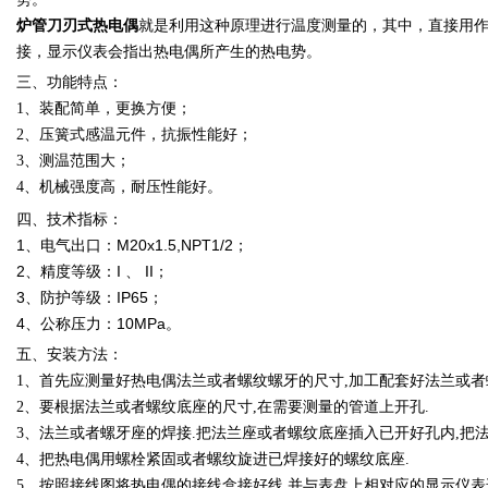
炉管刀刃式热电偶
就是利用这种原理进行温度测量的，其中，直接用
接，显示仪表会指出热电偶所产生的热电势。
三、功能特点：
1、装配简单，更换方便；
2、压簧式感温元件，抗振性能好；
3、测温范围大；
4、机械强度高，耐压性能好。
四、技术指标：
1、电气出口：M20x1.5,NPT1/2；
2、精度等级：I 、 II；
3、防护等级：IP65；
4、公称压力：10MPa。
五、安装方法：
1、首先应测量好热电偶法兰或者螺纹螺牙的尺寸,加工配套好法兰或者
2、要根据法兰或者螺纹底座的尺寸,在需要测量的管道上开孔.
3、法兰或者螺牙座的焊接.把法兰座或者螺纹底座插入已开好孔内,把
4、把热电偶用螺栓紧固或者螺纹旋进已焊接好的螺纹底座.
5、按照接线图将热电偶的接线盒接好线,并与表盘上相对应的显示仪表