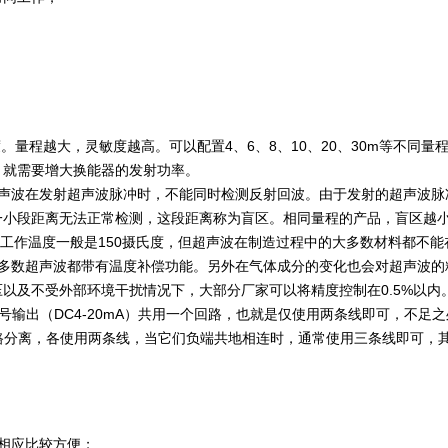
度。量程越大，灵敏度越高。可以配置4、6、8、10、20、30m等不同
，就需要增大换能器的发射功率。
超声波在发射超声波脉冲时，不能同时检测反射回波。由于发射的超声波脉
一小段距离无法正常检测，这段距离称为盲区。相同量程的产品，盲区越
极限工作温度一般是150摄氏度，但超声波在制造过程中的大多数材料都不能
大多数超声波都带有温度补偿功能。另外在气体成分的变化也会对超声波的
以及不受外部环境干扰情况下，大部分厂家可以将精度控制在0.5%以内
信号输出（DC4-20mA）共用一个回路，也就是仅使用两条线即可，不
A）回路分离，各使用两条线，当它们负端共地相连时，通常使用三条线即可
相应比较方便；