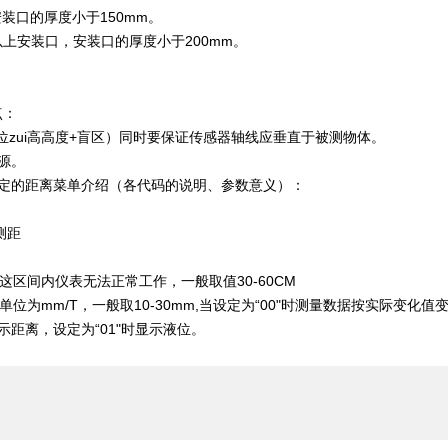
安装口的厚度小于150mm。
m以上安装口，安装口的厚度小于200mm。
点：
位zui高高度+盲区）同时要保证传感器轴线应垂直于被测物体。
源。
定的距离菜单介绍（各代码的说明、参数意义）：
测距
在这区间内仪表无法正常工作，一般取值30-60CM
单位为mm/T，一般取10-30mm,当设定为“00"时测量数据按实际变化值
显示距离，设定为“01"时显示液位。