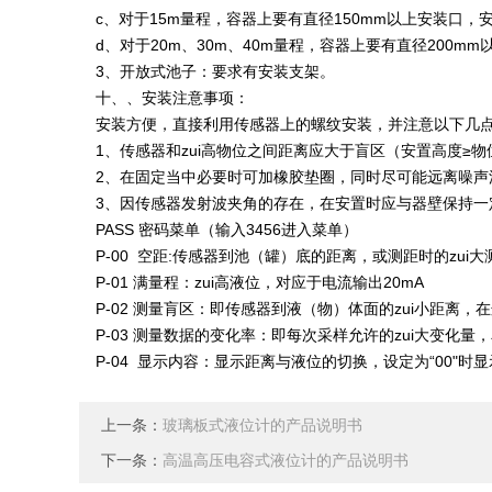
c、对于15m量程，容器上要有直径150mm以上安装口，
d、对于20m、30m、40m量程，容器上要有直径200m
3、开放式池子：要求有安装支架。
十、、安装注意事项：
安装方便，直接利用传感器上的螺纹安装，并注意以下几
1、传感器和zui高物位之间距离应大于盲区（安置高度≥物
2、在固定当中必要时可加橡胶垫圈，同时尽可能远离噪声
3、因传感器发射波夹角的存在，在安置时应与器壁保持一
PASS 密码菜单（输入3456进入菜单）
P-00 空距:传感器到池（罐）底的距离，或测距时的zui大
P-01 满量程：zui高液位，对应于电流输出20mA
P-02 测量肓区：即传感器到液（物）体面的zui小距离，
P-03 测量数据的变化率：即每次采样允许的zui大变化量，
P-04 显示内容：显示距离与液位的切换，设定为“00"时
上一条：
玻璃板式液位计的产品说明书
下一条：
高温高压电容式液位计的产品说明书