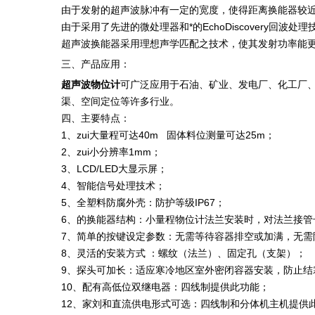
由于发射的超声波脉冲有一定的宽度，使得距离换能器较
由于采用了先进的微处理器和*的EchoDiscovery
超声波换能器采用理想声学匹配之技术，使其发射功率能
三、产品应用：
超声波物位计
可广泛应用于石油、矿业、发电厂、化工厂
渠、空间定位等许多行业。
四、主要特点：
1、zui大量程可达40m 固体料位测量可达25m；
2、zui小分辨率1mm；
3、LCD/LED大显示屏；
4、智能信号处理技术；
5、全塑料防腐外壳：防护等级IP67；
6、的换能器结构：小量程物位计法兰安装时，对法兰接管
7、简单的按键设定参数：无需等待容器排空或加满，无需
8、灵活的安装方式 ：螺纹（法兰）、固定孔（支架）；
9、探头可加长：适应寒冷地区室外密闭容器安装，防止结
10、配有高低位双继电器：四线制提供此功能；
12、家刘和直流供电形式可选：四线制和分体机主机提供