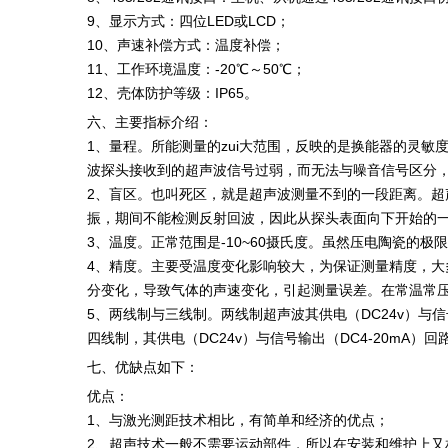
9、显示方式：四位LED或LCD；
10、声速补偿方式：温度补偿；
11、工作环境温度：-20℃～50℃；
12、壳体防护等级：IP65。
六、主要指标介绍：
1、量程。所能测量的zui大范围，反映的是换能器的灵敏
波探头接收到的超声波信号过弱，而无法与噪音信号区分
2、盲区。也叫死区，就是超声波测量不到的一段距离。
振，期间不能检测反射回波，因此从探头表面向下开始的
3、温度。正常范围是-10~60摄氏度。虽然压电陶瓷的
4、精度。主要受温度变化影响较大，为保证测量精度，
分变化，导致气体的声速变化，引起测量误差。在常温常压
5、两线制与三线制。两线制超声波其供电（DC24v）与
四线制，其供电（DC24v）与信号输出（DC4-20m
七、优缺点如下：
优点：
1、与激光测距技术相比，有简单和经济的优点；
2、超声技术一般不需要运动部件，所以在安装和维护上又