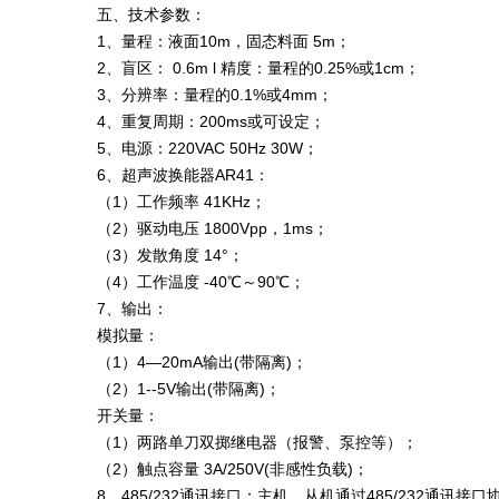
五、技术参数：
1、量程：液面10m，固态料面 5m；
2、盲区： 0.6m l 精度：量程的0.25%或1cm；
3、分辨率：量程的0.1%或4mm；
4、重复周期：200ms或可设定；
5、电源：220VAC 50Hz 30W；
6、超声波换能器AR41：
（1）工作频率 41KHz；
（2）驱动电压 1800Vpp，1ms；
（3）发散角度 14°；
（4）工作温度 -40℃～90℃；
7、输出：
模拟量：
（1）4—20mA输出(带隔离)；
（2）1--5V输出(带隔离)；
开关量：
（1）两路单刀双掷继电器（报警、泵控等）；
（2）触点容量 3A/250V(非感性负载)；
8、485/232通讯接口：主机、从机通过485/232通讯接