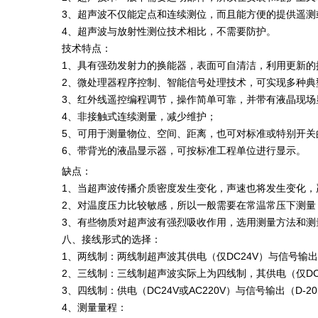
3、超声波不仅能定点和连续测位，而且能方便的提供遥测
4、超声波与放射性测位技术相比，不需要防护。
技术特点：
1、具有强劲发射力的换能器，表面可自清洁，利用更新的
2、微处理器程序控制、智能信号处理技术，可实现多种
3、红外线遥控编程调节，操作简单可靠，并带有液晶现场
4、非接触式连续测量，减少维护；
5、可用于测量物位、空间、距离，也可对标准或特别开关
6、带背光的液晶显示器，可按标准工程单位进行显示。
缺点：
1、当超声波传播介质密度发生变化，声速也将发生变化，
2、对温度压力比较敏感，所以一般需要在常温常压下测量
3、有些物质对超声波有强烈吸收作用，选用测量方法和测
八、接线形式的选择：
1、两线制：两线制超声波其供电（仅DC24V）与信号输
2、三线制：三线制超声波实际上为四线制，其供电（仅DC
3、四线制：供电（DC24V或AC220V）与信号输出（
4、测量量程：