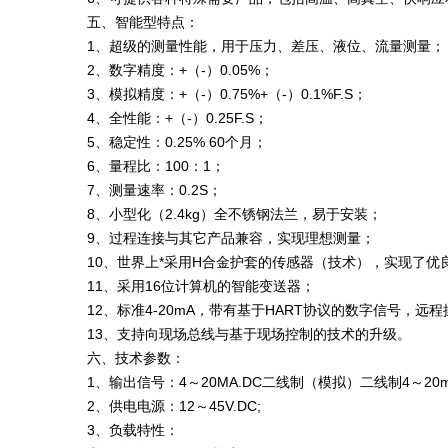
五、智能型特点：
1、超级的测量性能，用于压力、差压、液位、流量测量；
2、数字精度：+（-）0.05%；
3、模拟精度：+（-）0.75%+（-）0.1%F.S；
4、全性能：+（-）0.25F.S；
5、稳定性：0.25% 60个月；
6、量程比：100：1；
7、测量速率：0.2S；
8、小型化（2.4kg）全不锈钢法兰，易于安装；
9、过程连接与其它产品兼容，实现理想测量；
10、世界上*采用H合金护套的传感器（技术），实现了优
11、采用16位计算机的智能变送器；
12、标准4-20mA，带有基于HART协议的数字信号，远
13、支持向现场总线与基于现场控制的技术的升级。
六、技术参数：
1、输出信号：4～20MA.DC二线制（模拟）二线制4～
2、供电电源：12～45V.DC;
3、负载特性：