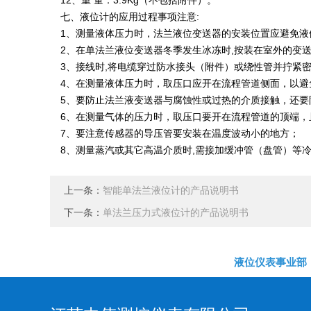
12、重 量：3.9Kg（不包括附件）。
七、液位计的应用过程事项注意:
1、测量液体压力时，法兰液位变送器的安装位置应避免液
2、在单法兰液位变送器冬季发生冰冻时,按装在室外的变
3、接线时,将电缆穿过防水接头（附件）或绕性管并拧紧
4、在测量液体压力时，取压口应开在流程管道侧面，以避
5、要防止法兰液变送器与腐蚀性或过热的介质接触，还要
6、在测量气体的压力时，取压口要开在流程管道的顶端
7、要注意传感器的导压管要安装在温度波动小的地方；
8、测量蒸汽或其它高温介质时,需接加缓冲管（盘管）等
上一条：
智能单法兰液位计的产品说明书
下一条：
单法兰压力式液位计的产品说明书
液位仪表事业部