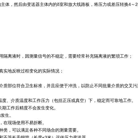
体，然后由变送器主体内的δ室和放大线路板，将压力或差压转换4～20m
采用隔离液时，因测量信号的不稳定，需要经常补充隔离液的繁琐工作；
真实地反映过程变化的实际情况；
触介质部位符合卫生标准，并且应便于冲洗，以防止不同批量介质的交叉污
境温度、介质温度和工作压力（包括正压或真空）下，稳定而可靠地工作。
；长期工作后精度不会发生变化。
的发生。
，在现场使用不易折断。
种类，可以满足各种不同场合的测量需要。
和不等长毛细管（长度≤3米）远传压力变送器。