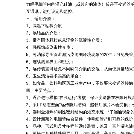
力经毛细管内的灌充硅油（或其它的液体）传递至变送器的主
互通讯，进行设定和监控。
三、适用介质：
1、高温下粘稠介质；
2、易结晶的介质；
3、带有固体颗粒或悬浮物的沉淀性介质；
4、强腐蚀或剧毒性介质；
5、可消除导压管泄漏污染周围环境现象的发生；可免去
6、连续测量界面和密度；
7、远传装置可避免不同瞬间介质的交混，从而使测量结果
8、卫生清洁要求很高的场合；
9、如食品、饮料和医药工业生产中，不仅要求变送器接
四、主要特点：
1、逐台进行模拟“在线运行"考核，保证变送器在极限环
2、采用“动态型面"远传膜片结构，超载后膜片不会受损
3、选用全熔焊和刚性密封结构的灌充系统，*了漏油现象
4、设计新颖的毛细管结合部件，使毛细管得到可靠的保护
5、品种、形式和尺寸多样的远传装置，以及丰富的灌充液
6、可提供各种特殊需要产品，包括高温、高真空、快响应