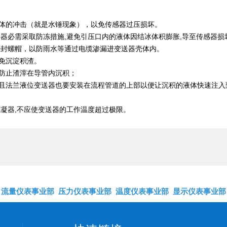
体的冲击（就是水锤现象），以免传感器过压损坏。
送器必需采取防冻措施,避免引压口内的液体因结冰体积膨胀,导至传感器损
密封螺帽，以防雨水等通过电缆渗漏进变送器壳体内。
免沉淀积渣。
防止渣滓在导管内沉积；
，且法兰液位变送器也要安装在流程管道的上部以便让沉积的液体快速注入
冷凝器,不应使变送器的工作温度超过极限。
流量仪表事业部
压力仪表事业部
温度仪表事业部
显示仪表事业部