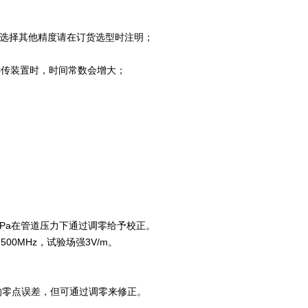
%，若选择其他精度请在订货选型时注明；
带远传装置时，时间常数会增大；
2MPa在管道压力下通过调零给予校正。
500MHz，试验场强3V/m。
a的零点误差，但可通过调零来修正。