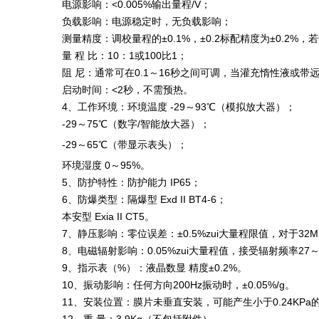
电源影响：<0.005%输出量程/V；
负载影响：电源稳定时，无负载影响；
测量精度：调校量程的±0.1%，±0.2标配精度为±0.2
量 程 比：10：1或100比1；
阻 尼：通常可在0.1～16秒之间可调，当灌充惰性液或
启动时间：<2秒，不需预热。
4、工作环境：环境温度 -29～93℃（模拟放大器）；
-29～75℃（数字/智能放大器）；
-29～65℃（带显示表头）；
环境湿度 0～95%。
5、防护特性：防护能力 IP65；
6、防爆类型：隔爆型 Exd II BT4-6；
本安型 Exia II CT5。
7、静压影响：零位误差：±0.5%zui大量程限值，对于3
8、电磁辐射影响：0.05%zui大量程值，接受辐射频率27～
9、指示表（%）：液晶数显 精度±0.2%。
10、振动影响：任何方向200Hz振动时，±0.05%/g。
11、安装位置：膜片未垂直安装，可能产生小于0.24KP