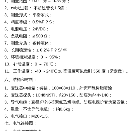
1、测量范围： 0-0.1 米～ 0-35 米；
2、zui大过载： 不超过管长1.5倍；
3、测量形式： 平衡罩式；
4、精度等级： 0.5%F ? S；
5、电源电压： 24VDC；
6、负载电阻： ≤ 500 Ω；
7、测量介质： 各种液体；
8、长期稳定性： ± 0.2% F ? S/ 年；
9、环境相对湿度： 0 ～ 95%；
10、补偿温度： 0 ～ 70 ℃；
11、工作温度： -40 ～240℃ zui高温度可以做到 350 度（需定做）。
六、结构和材料：
1、变送器中继箱：铸铝，100×68×110，外壳环氧树脂喷涂；
2、变送器探头：1Crl8Ni9Ti，∮29×150，防腐为∮44×140；
3、导气电缆：直径∮7的6芯聚氯乙烯电缆、防腐电缆护套为聚四氟；
4、重量（不含导气电缆）：约0.6kg；
5、电气接口：M20×1.5。
七、电气连接图：