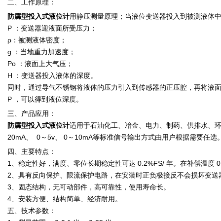
二、工作原理：
防腐型投入式液位计
用静压测量原理；当液位变送器投入到被测液体中某一深
P ：变送器迎液面所受压力；
ρ：被测液体密度；
g ：当地重力加速度；
Po ：液面上大气压；
H ：变送器投入液体的深度。
同时，通过导气不锈钢将液体的压力引入到传感器的正压腔，再将液面上的大
P ，可以得到液位深度。
三、产品应用：
防腐型投入式液位计
适用于石油化工、冶金、电力、制药、供排水、环
20mA、 0～5v、 0～10mA等标准信号输出方式由用户根据需要任选
四、主要特点：
1、稳定性好，满度、零位长期稳定性可达 0.2%FS/ 年。在补偿温度 0 
2、具有反向保护、限流保护电路，在安装时正负极接反不会损坏变送器
3、固态结构，无可动部件，高可靠性，使用寿命长。
4、安装方便、结构简单、经济耐用。
五、技术参数：