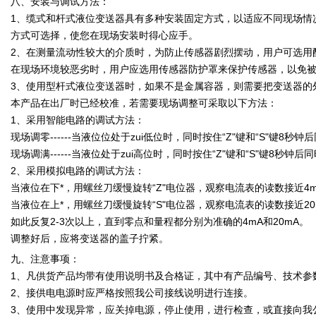
八、安装与调试方法：
1、缆式和杆式液位变送器具有多种安装固定方式，以适应不同现场情况
方式可选择，使您在现场安装时得心应手。
2、在测量流动性较大的介质时，为防止传感器剧烈摆动，用户可选用
在现场环境较恶劣时，用户应选用传感器防护罩来保护传感器，以免
3、使用型杆式液位变送器时，如果不是金属容器，则需要把变送器的
本产品在出厂时已经校准，若需要现场调整可采取以下方法：
1、采用智能电路的调试方法：
现场调零------当液位位处于zui低位时，同时按住“Z"键和“S"键8秒
现场调满------当液位处于zui高位时，同时按住“Z"键和“S"键8秒
2、采用模拟电路的调试方法：
当液位在下*，用螺丝刀缓慢旋转“Z"电位器，观察电流表的读数接近4
当液位在上*，用螺丝刀缓慢旋转“S"电位器，观察电流表的读数接近20
如此反复2-3次以上，直到零点和量程都分别为准确的4mA和20mA。
调整好后，应将变送器的盖子拧紧。
九、注意事项：
1、凡供货产品均带有使用说明书及合格证，其中有产品编号、技术参
2、接供电电源时应严格按照我公司接线说明进行连接。
3、使用中发现异常，应关掉电源，停止使用，进行检查，或直接向我