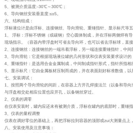
5、被测介质温度:-30℃～300℃；
6、导向钢丝安装垂直度:≤±5。
六、结构组成：
浮标液位计是由浮标、连接钢丝、导向滑轮、重锤指针、显示标尺等
1、 浮标：浮标不锈钢（或碳钢）空心圆体制成，并在浮标两侧焊有
现场指示。（容器内带浮盘时可省去导向环，也可以省去浮标球，直
2、连接钢丝：连接钢丝的一端吊着浮标，另一端连接重锤指针，中间部
3、导向滑轮：它是根据现场液位罐的几何形状和仪表安装要求设计
4、重锤指针：是选用合金金属制成，中间制成指针形式，指针所指
5、显示标尺：它由金属板材压制而成的，并在表面刻好标准数值，以
七、安装调试：
1、按照两个导向滑轮的间距，在容器上方开孔焊接法兰（以备和导向
与浮盘相交处相应位置也应开孔，以备钢丝穿过。
2、仪表的调零
在仪表安装时，罐内应还未有被测介质，浮标在罐内的底部时，重锤指
3、仪表的量程调整
仪表在调好零位的基础上，再把浮标拉到容器的顶部或zui大测量点上
八、安装使用及注意事项：