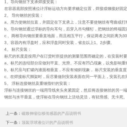
1、导向钢丝下支承焊接安装：
在容器底部按照液位计浮标运动方向要求确定位置，焊接或铆接好固
2、 导向钢丝的安装：
a、用力使钢丝拉直，并固定在下支承上，注意不要使钢丝有弯曲或打
b、导向钢丝通过浮标的导向耳勾，后穿入吊勾螺钉，把钢丝的终端
c 、两根导向钢丝要垂直地面，而且相互平行，保证两者之间距离为30
3、容器内有浮盘时，应和浮盘同时安装，省去以上1、2步骤。
4、 标尺安装：
标尺的长度是按用户在订货时所提供的测量范围而确定的，在安装时
a、标尺的连结部分应做到平直、光滑、不应有凹凸现象，以免影响重
b、标尺应与贮罐内液面相垂直，不应有倾斜现象， 标尺安装的垂直
c、在焊接标尺脚架时，应尽量做到安装表面在同一平面上，安装孔在
5、 浮标连接钢丝及重锤指针的安装：
浮标与连接钢丝的一端用导线夹头夹紧固定，然后将连接钢丝的另一端
钢丝与水平垂直，使浮标在导向钢丝上活动灵活，有轻滑感、无卡死
上一条：
磁致伸缩位移传感器的产品说明书
下一条：
顶装浮球液位计的产品说明书