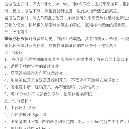
当液位上升时，浮力F增大，W、W1、和f均不变，上式平衡破坏，
滑。反之，液位下降，则重锤指针上升，以此来指示液位的高度。
当液位变化时，浮力F将随之改变，系统原有的平衡受到扰动将重新达
变化的情况。标尺板的顶端标示液面的零位，底端标示液面的满量程
三、应用范围：
重锤浮标液位计
有多年历史，制作工艺成熟。具有结构设计合理，性
罐各种液体以及高粘度、腐蚀性液体液位的常压条件下连续测量。
四、*优势：
1、 在容器不适宜侧面开孔及容器周围空间很少时，可在容器上部或
2、适用于粘度较大的液体介质；
3、显示器的观察方向可任意改变 ；
4、加装液位开关变送器及控制开关，不需停机可随时安装调整；
5、若电源中断，现场开关。亦不受影响，准确性高；
6、每10分钟加不同颜色的液体，使液体容易辩识。
五、性能指标：
1、工作压力:常压；
2、介质密度>0.6g/cm3；
3、测量范围: L=20m内的任意测量范围，对大于 20m的范围由用户
4、现场指示精度:±10mm；