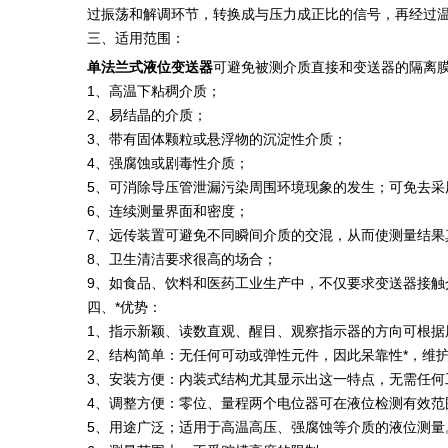
过振荡和解调环节，转换成与压力成正比的信号，再经过
三、适用范围：
单法兰式液位变送器
可避免被测介质直接和变送器的隔离
1、高温下粘稠介质；
2、易结晶的介质；
3、带有固体颗粒或悬浮物的沉淀性介质；
4、强腐蚀或剧毒性介质；
5、可消除导压管泄漏污染周围环境现象的发生；可免去
6、连续测量界面和密度；
7、远传装置可避免不同瞬间介质的交混，从而使测量结果
8、卫生清洁要求很高的场合；
9、如食品、饮料和医药工业生产中，不仅要求变送器接
四、*优势：
1、指示新颖、读数直观、醒目、观察指示器的方向可根据
2、结构简单：无任何可动或弹性元件，因此呆靠性*，维
3、安装方便：内装式结构尤其显示出这一特点，无需任何
4、调整方便：零位、量程两个电位器可在液位检测有效范
5、用途广泛；适用于高温高压、强腐蚀等介质的液位测量