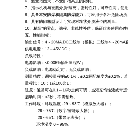
6、测量范围大，不受贮槽高度的限制。
7、指示机构与被测介质*隔离，密封性好，可靠性高，使
8、具备本安防爆和隔离防爆能力，可应用于各种危险场所
9、具有防阻塞型设计可实现对糊状介质液位的测量。
10、精细*的零点、满程、非线性补偿，保证仪表使用条
五、性能指标：
输出信号：4～20MA.DC二线制（模拟）二线制4～20
供电电源：12～45V.DC；
负载特性：
电源影响：<0.005%输出量程/V；
负载影响：电源稳定时，无负载影响；
测量精度：调校量程的±0.1%，±0.2标配精度为±0.2
量程比：10：1或100比1；
阻尼：通常可在0.1～16秒之间可调，当灌充惰性液或带
启动时间：<2秒，不需预热。
工作环境：环境温度 -29～93℃（模拟放大器）；
-29～75℃（数字/智能放大器）；
-29～65℃（带显示表头）；
环境湿度 0～95%。