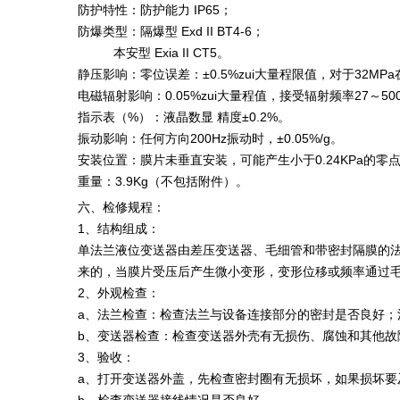
防护特性：防护能力 IP65；
防爆类型：隔爆型 Exd II BT4-6；
本安型 Exia II CT5。
静压影响：零位误差：±0.5%zui大量程限值，对于32M
电磁辐射影响：0.05%zui大量程值，接受辐射频率27～50
指示表（%）：液晶数显 精度±0.2%。
振动影响：任何方向200Hz振动时，±0.05%/g。
安装位置：膜片未垂直安装，可能产生小于0.24KPa的
重量：3.9Kg（不包括附件）。
六、检修规程：
1、结构组成：
单法兰液位变送器由差压变送器、毛细管和带密封隔膜的法
来的，当膜片受压后产生微小变形，变形位移或频率通过
2、外观检查：
a、法兰检查：检查法兰与设备连接部分的密封是否良好
b、变送器检查：检查变送器外壳有无损伤、腐蚀和其他故
3、验收：
a、打开变送器外盖，先检查密封圈有无损坏，如果损坏要