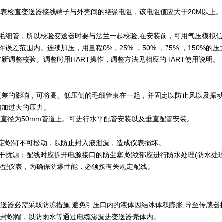
欧表检查变送器接线端子与外壳间的绝缘电阻，该电阻值应大于20M以上
毛细管，所以校验变送器时要与法兰一起校验;在安装前，可用气压模拟信
差范围内。连续加压，用量程0%，25% ，50% ，75% ，150%
新调整校验。调整时用HART操作，调整方法见相应的HART使用说明。
差的影响，可将高、低压侧的毛细管束在一起，并固定以防止风以及振动等
施加过大的压力。
在直径为50mm管道上。可进行水平配管安装以及垂直配管安装。
定螺钉不可松动，以防止封入液泄漏，造成仪表损坏。
干扰源；配线时应拆开电源接口的防尘塞;螺纹部应进行防水处理(防水处
爆型仪表，为确保防爆性能，必须按有关规定配线。
变送器必需采取防冻措施,避免引压口内的液体因结冰体积膨胀,导至传感器
密封螺帽，以防雨水等通过电缆渗漏进变送器壳体内。