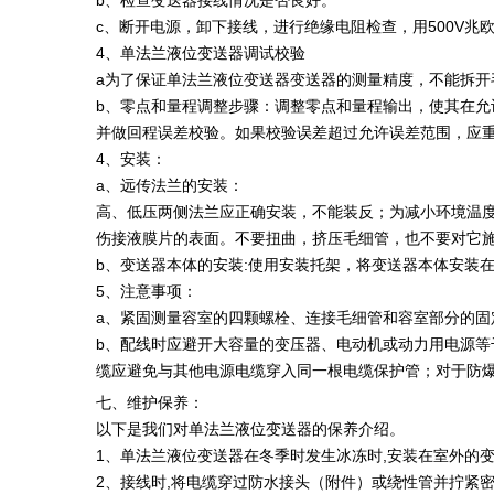
b、检查变送器接线情况是否良好。
c、断开电源，卸下接线，进行绝缘电阻检查，用500V兆
4、单法兰液位变送器调试校验
a为了保证单法兰液位变送器变送器的测量精度，不能拆开
b、零点和量程调整步骤：调整零点和量程输出，使其在允许误
并做回程误差校验。如果校验误差超过允许误差范围，应重
4、安装：
a、远传法兰的安装：
高、低压两侧法兰应正确安装，不能装反；为减小环境温度
伤接液膜片的表面。不要扭曲，挤压毛细管，也不要对它
b、变送器本体的安装:使用安装托架，将变送器本体安装
5、注意事项：
a、紧固测量容室的四颗螺栓、连接毛细管和容室部分的固
b、配线时应避开大容量的变压器、电动机或动力用电源等
缆应避免与其他电源电缆穿入同一根电缆保护管；对于防
七、维护保养：
以下是我们对单法兰液位变送器的保养介绍。
1、单法兰液位变送器在冬季时发生冰冻时,安装在室外的
2、接线时,将电缆穿过防水接头（附件）或绕性管并拧紧