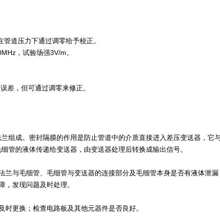
Pa在管道压力下通过调零给予校正。
0MHz，试验场强3V/m。
零点误差，但可通过调零来修正。
兰组成。密封隔膜的作用是防止管道中的介质直接进入差压变送器，它与
毛细管的液体传递给变送器，由变送器处理后转换成输出信号。
；法兰与毛细管、毛细管与变送器的连接部分及毛细管本身是否有液体泄漏
障，发现问题及时处理。
及时更换；检查电路板及其他元器件是否良好。