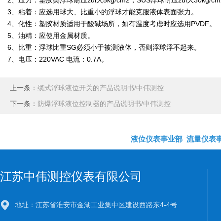
2、压力：塑胶类浮球耐压zui大5kg/cm2，SUS浮球耐压zui大30kg/c
3、粘着：应选用球大、比重小的浮球才能克服液体表面张力。
4、化性：塑胶材质适用于酸碱场所，如有温度考虑时应选用PVDF。
5、油精：应使用金属材质。
6、比重：浮球比重SG必须小于被测液体，否则浮球浮不起来。
7、电压：220VAC 电流：0.7A。
上一条：
缆式浮球液位开关的产品说明书/中伟测控
下一条：
防爆浮球液位控制器的产品说明书/中伟测控
液位仪表事业部
流量仪表
江苏中伟测控仪表有限公司
地址：江苏省淮安市金湖工业集中区建设西路东4-4号