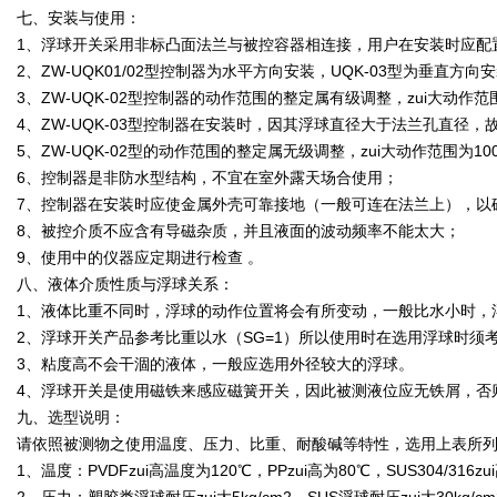
七、安装与使用：
1、浮球开关采用非标凸面法兰与被控容器相连接，用户在安装时应配
2、ZW-UQK01/02型控制器为水平方向安装，UQK-03型为垂直方向
3、ZW-UQK-02型控制器的动作范围的整定属有级调整，zui大动作范
4、ZW-UQK-03型控制器在安装时，因其浮球直径大于法兰孔直径
5、ZW-UQK-02型的动作范围的整定属无级调整，zui大动作范围为10
6、控制器是非防水型结构，不宜在室外露天场合使用；
7、控制器在安装时应使金属外壳可靠接地（一般可连在法兰上），以
8、被控介质不应含有导磁杂质，并且液面的波动频率不能太大；
9、使用中的仪器应定期进行检查 。
八、液体介质性质与浮球关系：
1、液体比重不同时，浮球的动作位置将会有所变动，一般比水小时，
2、浮球开关产品参考比重以水（SG=1）所以使用时在选用浮球时
3、粘度高不会干涸的液体，一般应选用外径较大的浮球。
4、浮球开关是使用磁铁来感应磁簧开关，因此被测液位应无铁屑，否
九、选型说明：
请依照被测物之使用温度、压力、比重、耐酸碱等特性，选用上表所
1、温度：PVDFzui高温度为120℃，PPzui高为80℃，SUS304/316zu