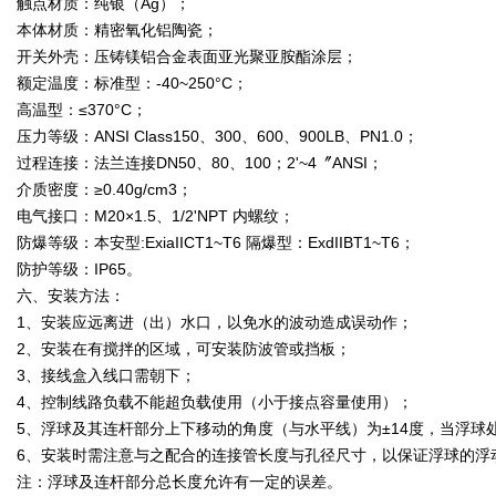
触点材质：纯银（Ag）；
本体材质：精密氧化铝陶瓷；
开关外壳：压铸镁铝合金表面亚光聚亚胺酯涂层；
额定温度：标准型：-40~250°C；
高温型：≤370°C；
压力等级：ANSI Class150、300、600、900LB、PN1.0；
过程连接：法兰连接DN50、80、100；2'~4〞ANSI；
介质密度：≥0.40g/cm3；
电气接口：M20×1.5、1/2'NPT 内螺纹；
防爆等级：本安型:ExiaIICT1~T6 隔爆型：ExdIIBT1~T6；
防护等级：IP65。
六、安装方法：
1、安装应远离进（出）水口，以免水的波动造成误动作；
2、安装在有搅拌的区域，可安装防波管或挡板；
3、接线盒入线口需朝下；
4、控制线路负载不能超负载使用（小于接点容量使用）；
5、浮球及其连杆部分上下移动的角度（与水平线）为±14度，当浮
6、安装时需注意与之配合的连接管长度与孔径尺寸，以保证浮球的浮
注：浮球及连杆部分总长度允许有一定的误差。