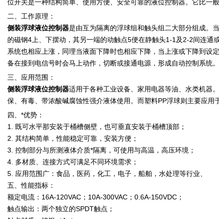
位开关是一种结构简单、使用方便、安全可靠的液位控制器。它比一般
二、工作原理：
侧装浮球液位控制器
是由互为隔离的浮球组和触头组二大部分组成。当
的磁钢4上、下摆动，其另一端的动触点5便在静触头1-1及2-2间
系统也相应上涨，同理当液面下降时也相应下降，当上涨或下降到设
备在接到电信号时会马上动作，切断或接通电源，形成自动控制系统
三、应用范围：
侧装浮球液位控制器
适用于各种工业设备、家用电器等油、水类机器
保、有毒、带浓酸碱腐蚀性强介液体使用。而塑料PP浮球则主要应用
四、*优势：
1. 既可水平那安装于桶槽侧壁，也可垂直安装于桶槽顶部；
2. 其结构简单，性能稳定可靠，安装方便；
3. 控制部分与所测液体介质*隔离，可使用与高温，高压环境；
4. 多材质、连接方式可满足不同环境需求；
5. 应用范围广：食品，医药，化工，电子，船舶，水处理等行业、
五、性能指标：
额定电流：16A-120VAC；10A-300VAC；0.6A-150VDC；
触点输出：两个独立的SPDT触点；