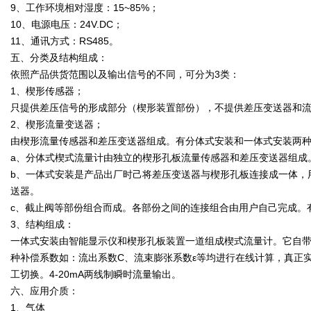
9、工作环境相对湿度：15~85%；
10、电源电压：24V.DC；
11、通讯方式：RS485。
五、分类及结构组成：
依照产品供货范围以及输出信号的不同，可分为3类：
1、楔形传感器；
只提供差压信号的形成部分（楔形装置部份），不提供差压变送器和
2、楔形流量变送器；
由楔形流量传感器和差压变送器组成。有分体式安装和一体式安装两
a、分体式楔式流量计由独立的楔形孔板流量传感器和差压变送器组成
b、一体式安装是产品出厂时己将差压变送器与楔形孔板连接成一体，
送器。
c、截止阀等部份组合而成。各部份之间的连接组合由用户自己完成。
3、结构组成：
一体式安装由智能显示仪和楔形孔板装置一道组成楔式流量计。它自
种补偿系数如：流出系数C、流束膨张系数ε等均进行在线计算，真正
工切换。4-20mA两线制瞬时流量输出。
六、应用介质：
1、气体