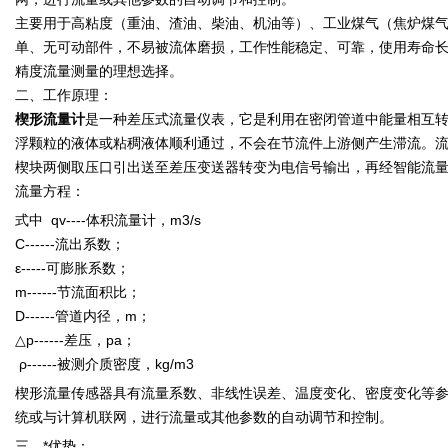
主要用于高粘度（重油、渣油、柴油、机油等）、工业煤气（焦炉煤
单、无可动部件，不易被流体磨损，工作性能稳定、可靠，使用寿命
精度流量测量的理想选择。
二、工作原理：
楔形流量计
是一种差压式流量仪表，它是利用在密闭管道中能量相互
浮颗粒的液体或粘稠液体顺利通过，不会在节流件上游侧产生滞流。
楔块两侧取压口引出送至差压变送器转变为电信号输出，再经智能流
流量方程：
式中 qv----体积流量计，m3/s
C------流出系数；
ε-----可膨胀系数；
m------节流面积比；
D------管道内径，m；
△p------差压，pa；
ρ------被测介质密度，kg/m3
楔形流量传感器具有流量系数、非线性误差、温度变化、密度变化等参数
统或与计算机联网，进行流量或其他参数的自动调节和控制。
三、*优势：