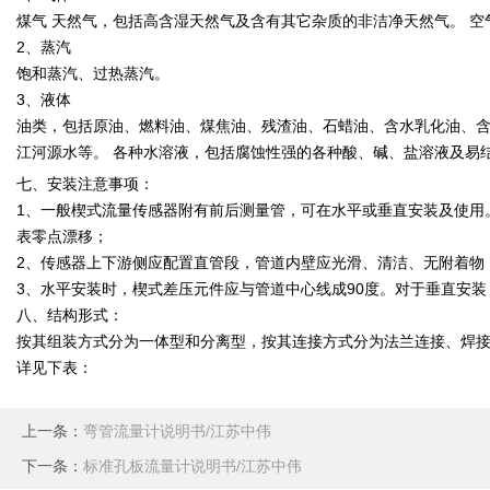
煤气 天然气，包括高含湿天然气及含有其它杂质的非洁净天然气。 
2、蒸汽
饱和蒸汽、过热蒸汽。
3、液体
油类，包括原油、燃料油、煤焦油、残渣油、石蜡油、含水乳化油、含
江河源水等。 各种水溶液，包括腐蚀性强的各种酸、碱、盐溶液及易
七、安装注意事项：
1、一般楔式流量传感器附有前后测量管，可在水平或垂直安装及使用
表零点漂移；
2、传感器上下游侧应配置直管段，管道内壁应光滑、清洁、无附着物
3、水平安装时，楔式差压元件应与管道中心线成90度。对于垂直安
八、结构形式：
按其组装方式分为一体型和分离型，按其连接方式分为法兰连接、焊
详见下表：
上一条：
弯管流量计说明书/江苏中伟
下一条：
标准孔板流量计说明书/江苏中伟