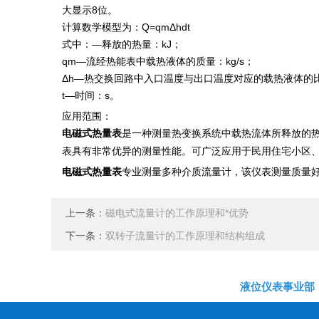
大显示8位。
计算数学模型为：Q=qmΔhdt
式中：—释放的热量：kJ；
qm—流经热能表中载热液体的质量：kg/s；
Δh—热交换回路中入口温度与出口温度对应的载热液体的比焓
t—时间：s。
应用范围：
是一种测量热变换系统中载热流体所释放的
电磁式热量表
表具有非常优异的测量性能。可广泛应用于民用住宅小区
电磁式热量表
专业测量多种介质流量计，该仪表测量质量
上一条：
磁电式流量计的工作原理和*优势
下一条：
双转子流量计的工作原理和结构组成
液位仪表事业部