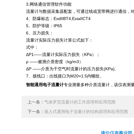
3.网络通信管理软件功能
流量计与数据采集器配套，可通过线或宽带网进行通信，
4、防爆标志：ExdIIBT4;ExiaIICT4
5、防护等级：IP65
6、压力损失：
流量计实际压力损失计算公式如下：
式中：
ΔP1——流量计实际压力损失（KPa）；
ρ ——被测介质密度（kg/m3）
ΔP ——介质为干空气时流量计的压力损失(KPa),
7、接线口：出线接口为M20×1.5内螺纹。
智能通用电子流量计
专业测量多种介质流量计，该仪表测
上一条：
气体罗茨流量计的工作原理和应用范围
下一条：
插入式通用电子流量计的结构原理和应用范围
液位仪表事业部