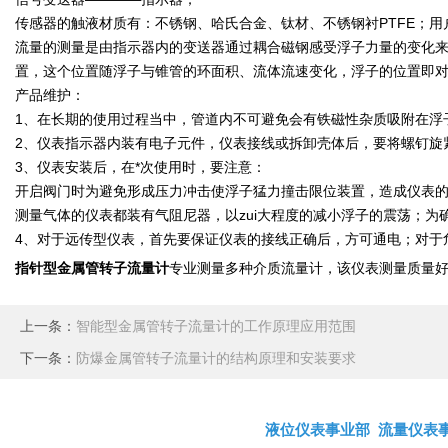
传感器的触液材质有：不锈钢、哈氏合金、钛材、不锈钢衬PTFE；
流量的测量是由指示器内的变送器通过耦合磁钢感受浮子力量的变化
置，这个位置随浮子与锥管的环面积、流体流速变化，浮子的位置即
产品维护：
1、在长期的使用过程当中，管道内不可避免会有铁磁性杂质吸附在
2、仪表指示器内装有电子元件，仪表接线或拆卸壳体后，要将螺钉
3、仪表安装后，在*次使用时，要注意：
开启阀门时为避免形成压力冲击使浮子猛力撞击限位装置，造成仪表
测量气体的仪表都装有气阻尼器，以zui大程度的减小浮子的震荡；
4、对于远传型仪表，首先要保证仪表的接线正确后，方可通电；对于
指针型金属管转子流量计
专业测量多种介质流量计，该仪表测量质量
上一条：
智能型金属管转子流量计的工作原理应用范围
下一条：
防爆金属管转子流量计的结构原理和安装要求
液位仪表事业部
流量仪表