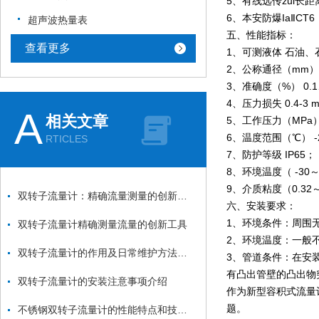
5、有线远传zui长
6、本安防爆IaⅡCT
超声波热量表
五、性能指标：
查看更多
1、可测液体 石油
2、公称通径（mm） 1
3、准确度（%） 0.1
4、压力损失 0.4-3 m
A
相关文章
5、工作压力（MPa） 1
6、温度范围（℃） -20
RTICLES
7、防护等级 IP65；
8、环境温度（ -30
9、介质粘度（0.32～1
双转子流量计：精确流量测量的创新解决方案
六、安装要求：
1、环境条件：周围
双转子流量计精确测量流量的创新工具
2、环境温度：一般不
双转子流量计的作用及日常维护方法介绍
3、管道条件：在安
有凸出管壁的凸出物
双转子流量计的安装注意事项介绍
作为新型容积式流量
题。
不锈钢双转子流量计的性能特点和技术指标