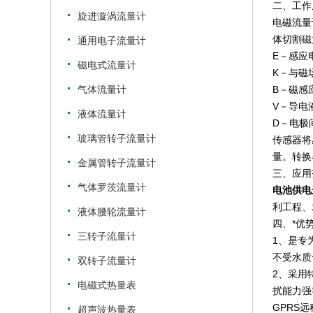
二、工作
旋进漩涡流量计
电磁流量
体切割磁
通用电子流量计
E－感应
磁电式流量计
K－与磁
气体流量计
B－磁感
V－导电
液体流量计
D－电极
玻璃管转子流量计
传感器将
量。转换
金属管转子流量计
三、应用
气体罗茨流量计
电池供电
利工程、
液体腰轮流量计
四、*优
三转子流量计
1、是专
不受水质
双转子流量计
2、采用
电磁式热量表
扰能力强
GPRS
超声波热量表