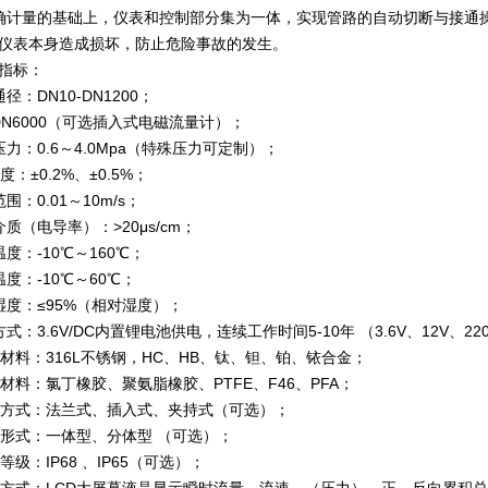
确计量的基础上，仪表和控制部分集为一体，实现管路的自动切断与接通
仪表本身造成损坏，防止危险事故的发生。
指标：
径：DN10-DN1200；
-DN6000（可选插入式电磁流量计）；
压力：0.6～4.0Mpa（特殊压力可定制）；
 度：±0.2%、±0.5%；
围：0.01～10m/s；
质（电导率）：>20μs/cm；
度：-10℃～160℃；
度：-10℃～60℃；
湿度：≤95%（相对湿度）；
式：3.6V/DC内置锂电池供电，连续工作时间5-10年 （3.6V、12V、22
极材料：316L不锈钢，HC、HB、钛、钽、铂、铱合金；
里材料：氯丁橡胶、聚氨脂橡胶、PTFE、F46、PFA；
接方式：法兰式、插入式、夹持式（可选）；
构形式：一体型、分体型 （可选）；
等级：IP68 、IP65（可选）；