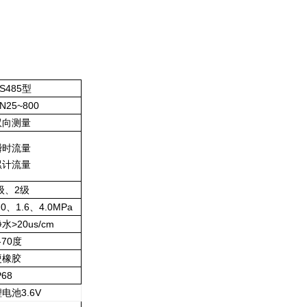
S485型
N25~800
双向测量
瞬时流量
累计流量
级、2级
.0、1.6、4.0MPa
水>20us/cm
-70度
硬橡胶
P68
电池3.6V