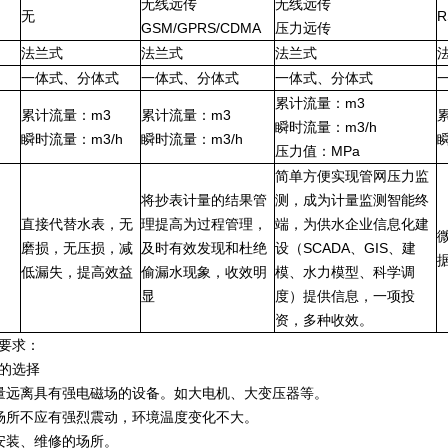
无线远传
无线远传
无
R
GSM/GPRS/CDMA
压力远传
法兰式
法兰式
法兰式
一体式、分体式
一体式、分体式
一体式、分体式
累计流量：m3
累计流量：m3
累计流量：m3
瞬时流量：m3/h
瞬时流量：m3/h
瞬时流量：m3/h
压力值：MPa
简单方便实现管网压力监
将抄表计量的结果管
测，成为计量监测智能终
直接代替水表，无
理提高为过程管理，
端，为供水企业信息化建
磨损，无压损，减
及时有效发现和杜绝
设（SCADA、GIS、建
低漏失，提高效益
偷漏水现象，收效明
模、水力模型、科学调
显
度）提供信息，一项投
资，多种收效。
要求：
的选择
量远离具有强电磁场的设备。如大电机、大变压器等。
场所不应有强烈震动，环境温度变化不大。
安装、维修的场所。