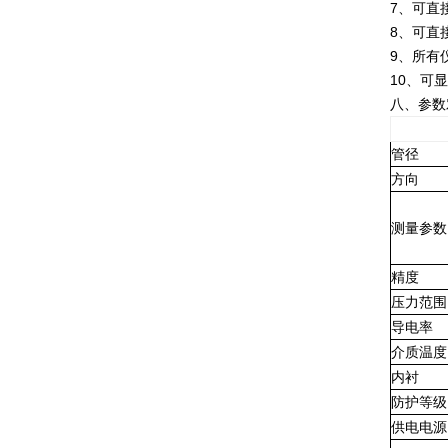
7、可直
8、可直
9、所有
10、可
八、参数
管径
方向
测量参数
精度
压力范围
导电率
介质温度
内衬
防护等级
供电电源