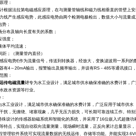
原理：
计根据法拉第电磁感应原理，在与测量管轴线和磁力线相垂直的管壁上安
力线产生感应电势，此感应电势由两个检测电极检出，数值大小与流量成正
电势；
场分布及轴向长度有关的系数；
应强度；
液体平均流速；
间距；（测量管内直径）
感应电势E作为流量信号，传送到转换器，经放大，变换滤波用一系列的
器有4～20mA输出，报警输出及频率输出，并设有RS－485等通讯接口，
范围：
远传电磁流量计
专为水工业设计，满足城市供水确保准确的水费计算，广
水政水资源等行业。
势：
为水工业设计，满足城市供水确保准确的水费计算，广泛应用于城市供水
干扰，无缠绕、堵塞现象，几乎无压力损失，可长期可靠连续工作。特别
特殊设计的传感器励磁系统和智能化的系统，并采用了16位嵌入式超微
等特点，实现自动双向流量测量，现场瞬时流量，正反向累计总量显示，自
远程管理软件系统可实现流量数据的无线远传、存储等功能。并能实现3.6V/