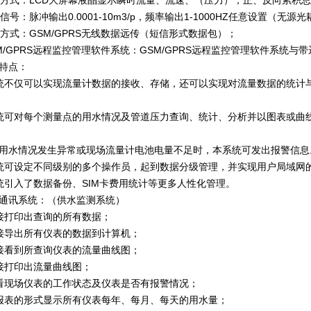
示方式：LCD大屏幕液晶显示瞬时流量、流速、（压力），正、反向累积
信号：脉冲输出0.0001-10m3/p，频率输出1-1000HZ任意设置（无源
讯方式：GSM/GPRS无线数据远传（短信形式数据包）；
SM/GPRS远程监控管理软件系统：GSM/GPRS远程监控管理软件系统与
特点：
统不仅可以实现流量计数据的接收、存储，还可以实现对流量数据的统计
统可对每个测量点的用水情况及管道压力查询、统计、分析并以图表或曲
用水情况发生异常或现场流量计电池电量不足时，本系统可发出报警信息
统可设定不同级别的多个操作员，起到数据分级管理，并实现用户局域网
统引入了数据备份、SIM卡费用统计等更多人性化管理。
通讯系统：（供水监测系统）
接打印出查询的所有数据；
接导出所有仪表的数据到计算机；
接看到所查询仪表的流量曲线图；
接打印出流量曲线图；
看现场仪表的工作状态及仪表是否有报警情况；
报表的形式显示所有仪表每年、每月、每天的用水量；