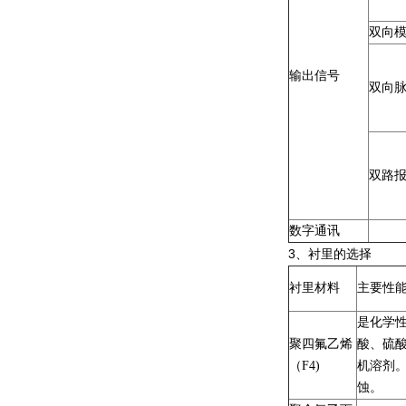
双向
输出信号
双向
双路
数字通讯
3
、衬里的选择
衬里材料
主要性
是化学性
聚四氟乙烯
酸、硫
（F4)
机溶剂
蚀。