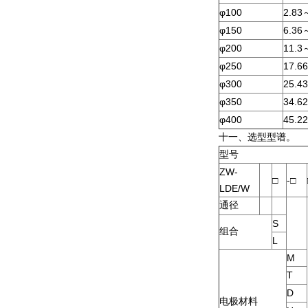
φ100
2.83
φ150
6.36
φ200
11.3
φ250
17.66
φ300
25.43
φ350
34.62
φ400
45.22
十一、
选型型谱。
型号
ZW-
□
-□
LDE/W
通径
S
组合
L
M
T
D
电极材料