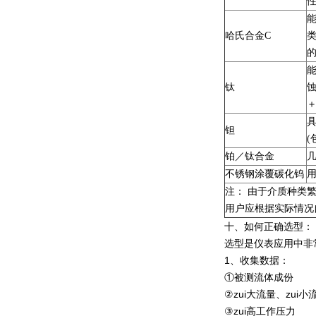
哈氏合金C
类
钛
蚀
＋
钽
(
铂／钛合金
不锈钢涂覆碳化钨
注： 由于介质种类
用户应根据实际情况
十、如何正确选型：
选型是仪表应用中非
1、收集数据：
①被测流体成份
②zui大流量、zui小
③zui高工作压力