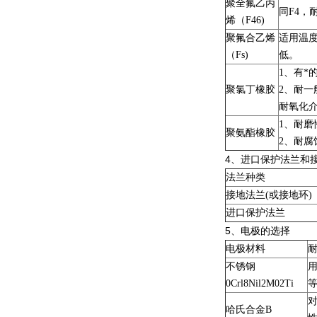
聚全氟乙丙
同F4，
烯（F46)
聚氟合乙烯
适用温
（Fs)
低。
1、有*
聚氯丁橡胶
2、耐
耐氧化
1、耐磨
聚氨酯橡胶
2、耐腐
4
、进口保护法兰和
法兰种类
接地法兰(或接地环)
进口保护法兰
5
、电极的选择
电极材料
不锈钢
0Crl8Nil2M02Ti
哈氏合金B