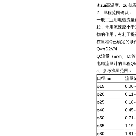
④zui高温度、zui低
2、量程范围确认：
一般工业用电磁流量计
粒，常用流速应小于
物的作用，有利于提
在量程Q已确定的条
Q=πD2V/4
Q:流量（㎡/h） D:
电磁流量计的量程Q
3、参考流量范围：
mm
口径
流量
φ15
0.06~
φ20
0.11
φ25
0.18
φ40
0.45
φ50
0.71
φ65
1.19
φ80
1.81