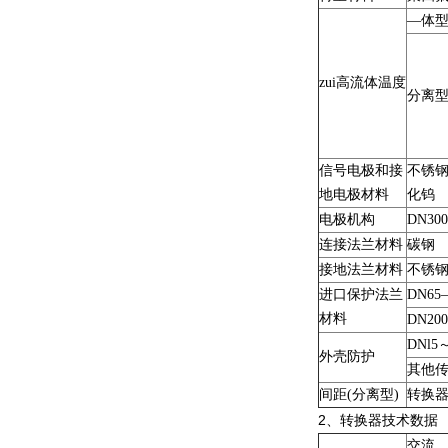
—体
zui高流体温度
分离
信号电极和接
不锈钢
地电极材料
化钨
电极机构
DN30
连接法兰材料
碳钢
接地法兰材料
不锈钢1
进口保护法兰
DN65
材料
DN20
DNl
外壳防护
其他
间距(分离型)
转换器
2
、转换器技术数据
交流