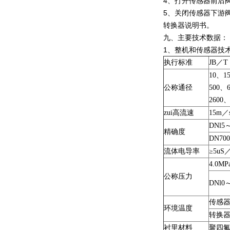
4、打开传感器前后
5、关闭传感器下游
转换器说明书。
九、主要技术数据：
1、整机和传感器技
执行标准
JB／T 
10、1
公称通径
500、
2600、
zui高流速
15m／
DNl5
精确度
DN70
流体电导率
≥5uS
4.0MP
公称压力
DNl0
传感
环境温度
转换
衬里材料
聚四氟