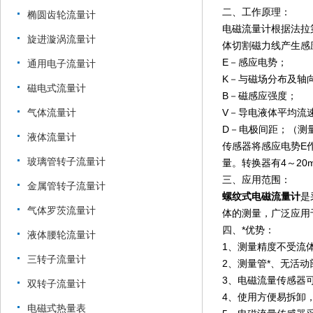
二、工作原理：
椭圆齿轮流量计
电磁流量计根据法拉
旋进漩涡流量计
体切割磁力线产生感
E－感应电势；
通用电子流量计
K－与磁场分布及轴
磁电式流量计
B－磁感应强度；
气体流量计
V－导电液体平均流
D－电极间距；（测
液体流量计
传感器将感应电势E
玻璃管转子流量计
量。转换器有4～20
三、应用范围：
金属管转子流量计
螺纹式电磁流量计
是
气体罗茨流量计
体的测量，广泛应用
四、*优势：
液体腰轮流量计
1、测量精度不受流
三转子流量计
2、测量管*、无活
3、电磁流量传感器
双转子流量计
4、使用方便易拆卸
电磁式热量表