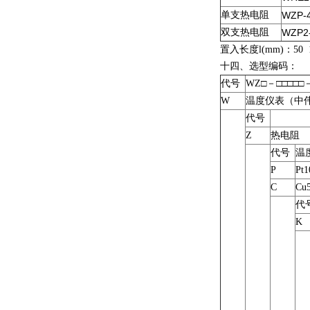
单支热电阻
WZP-
双支热电阻
WZP2
置入长度
l(mm)
：
50 
十四、选型编码：
代号
WZ□－□□□□□
W
温度仪表（中
代号
Z
热电阻
代号
温
P
Pt
C
Cu
代
K