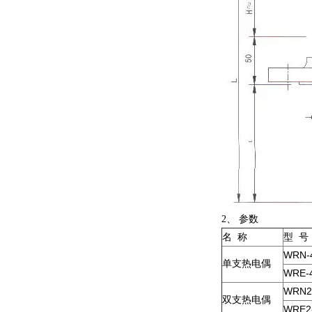
2
、
参数
名
称
型
号
WRN-
单支热电偶
WRE-
WRN2
双支热电偶
WRE2