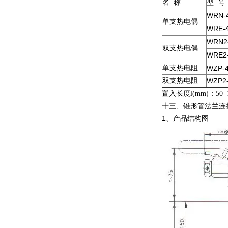
名
称
型
号
WRN-
单支热电偶
WRE-
WRN2
双支热电偶
WRE2
单支热电阻
WZP-
双支热电阻
WZP2
置入长度
l(mm)
：
50 
十三、锥形管法兰连
1、产品结构图