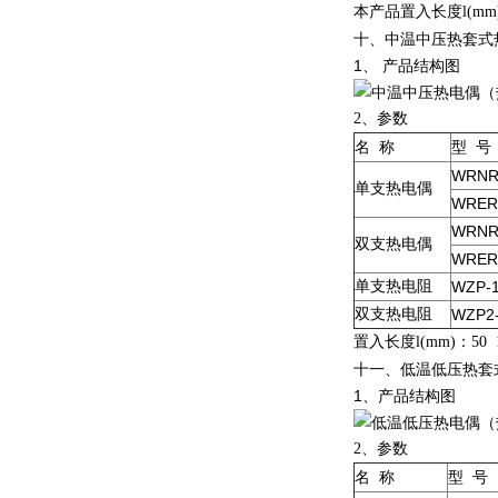
本产品置入长度
l(mm
十、中温中压热套式
1、 产品结构图
2
、参数
名
称
型
号
WRNR
单支热电偶
WRER
WRNR
双支热电偶
WRER
单支热电阻
WZP-
双支热电阻
WZP2
置入长度
l(mm)
：
50 
十一、低温低压热套
1、产品结构图
2
、参数
名
称
型
号