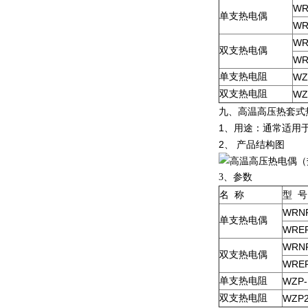
WR
单支热电偶
WR
WR
双支热电偶
WR
单支热电阻
WZ
双支热电阻
WZ
九、高温高压热套式
1、用途：通常适用
2、 产品结构图
3
、参数
名
称
型
号
WRNR
单支热电偶
WRER
WRNR
双支热电偶
WRER
单支热电阻
WZP-
双支热电阻
WZP2