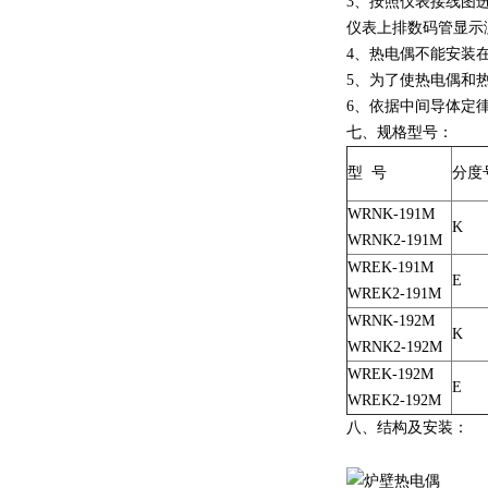
3、按照仪表接线图
仪表上排数码管显示
4、热电偶不能安装
5、为了使热电偶和
6、依据中间导体定
七、规格型号：
型 号
分度
WRNK-191M
K
WRNK2-191M
WREK-191M
E
WREK2-191M
WRNK-192M
K
WRNK2-192M
WREK-192M
E
WREK2-192M
八、结构及安装：