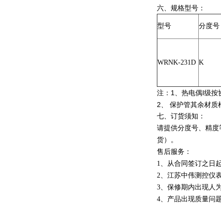
六、规格型号：
型号
分度号
WRNK-231D
K
注：1、热电偶I级按
2、 保护管其余材
七、订货须知：
请提供分度号、精度
货）。
售后服务：
1、从合同签订之日
2、江苏中伟测控仪
3、保修期内出现人
4、产品出现质量问