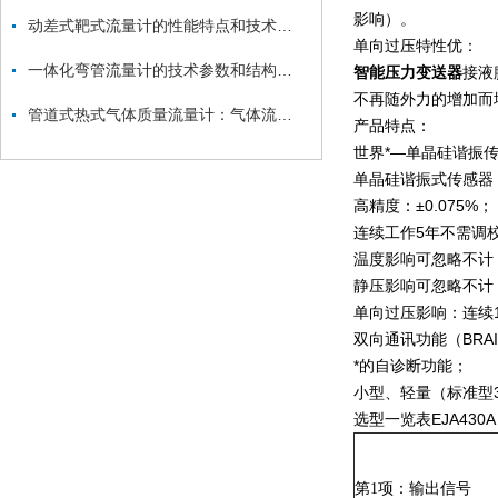
影响）。
动差式靶式流量计的性能特点和技术指标
单向过压特性优：
一体化弯管流量计的技术参数和结构特点与适用性
智能压力变送器
接液
不再随外力的增加而
管道式热式气体质量流量计：气体流量监测的“精准卫士”
产品特点：
世界*—单晶硅谐振
单晶硅谐振式传感器
高精度：±0.075%；
连续工作5年不需调
温度影响可忽略不计
静压影响可忽略不计
单向过压影响：连续1
双向通讯功能（BRAI
*的自诊断功能；
小型、轻量（标准型3.
选型一览表EJA430
第
1
项：输出信号