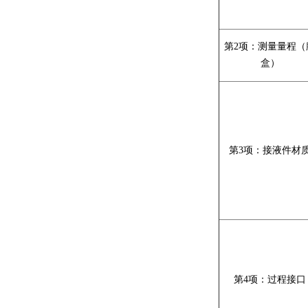
第
2
项：测量量程（
盒）
第
3
项：接液件材
第
4
项：过程接口