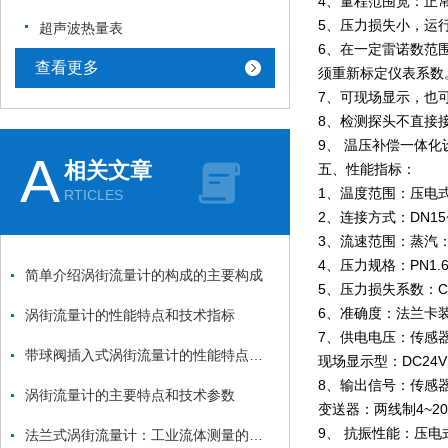
4、量程范围宽：正常范
5、压力损失小，运
超声波热量表
6、在一定雷诺数范
查看更多
须重新标定仪表系数
7、可现场显示，也
8、检测探头不直接
9、 温压补偿一体
A
相关文章
五、性能指标：
1、温度范围：压电式：-
RTICLES
2、连接方式：DN15
3、流速范围：蒸汽：7m/
4、压力规格：PN1.
简单介绍涡街流量计的构成的主要构成
5、压力损失系数：Cd
6、准确度：法兰卡装式
涡街流量计的性能特点和技术指标
7、供电电压：传感器：
带球阀插入式涡街流量计的性能特点和技术指标
现场显示型：DC24V
8、输出信号：传感器：
涡街流量计的主要特点和技术参数
变送器：两线制4~20
9、 抗振性能：压电式≤0
法兰式涡街流量计：工业流体测量的可靠伙伴