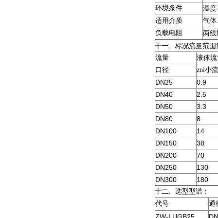
环境条件
温度
适用介质
气体
负载电阻
两线
十一、标况流量范围简
流量
液体流
口径
zui小
DN25
0.9
DN40
2.5
DN50
3.3
DN80
8
DN100
14
DN150
38
DN200
70
DN250
130
DN300
180
十二、选型型谱：
代号
通
ZW-LUGB25
DN