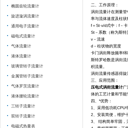
二、工作原理：
椭圆齿轮流量计
涡街流量计在测量管
旋进漩涡流量计
率与流体速度及柱状
f＝St·v/d式中：
通用电子流量计
St－系数（称为斯特
磁电式流量计
v－流速
气体流量计
d－柱状物的宽度
卡门涡街释放频率f
液体流量计
斯特罗哈数是涡街流量
玻璃管转子流量计
积流量。
涡街流量传感器得旋
金属管转子流量计
三、应用范围：
气体罗茨流量计
压电式涡街流量计
广
体的工艺计量和节能
液体腰轮流量计
四、*优势：
三转子流量计
1、采用低功耗CP
2、安装简便，维护
双转子流量计
3、 结构简单牢固
电磁式热量表