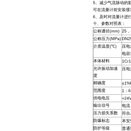
5、减少气流脉动的
可在流量计前安装缓
6、及时对流量计进
十、参数对照表：
(mm)
25
公称通径
，
(MPa)
DN25
公称压力
(
)
介质温度
℃
压电
电容
本体材料
1Cr1
允许振动加速
压电
度
精确度
±1%
范围度
1
6
：
供电电压
+24
输出信号
电流
压力损失系数
符合
防爆标志
本安
防护等级
普通