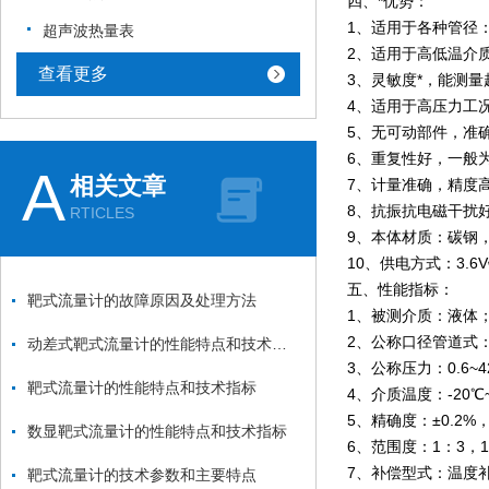
四、*优势：
1、适用于各种管径：1
超声波热量表
2、适用于高低温介
查看更多
3、灵敏度*，能测量
4、适用于高压力工况：
5、无可动部件，准
6、重复性好，一般为0
A
相关文章
7、计量准确，精度高
8、抗振抗电磁干扰
RTICLES
9、本体材质：碳钢，30
10、供电方式：3.6
五、性能指标：
靶式流量计的故障原因及处理方法
1、被测介质：液体
2、公称口径管道式：1
动差式靶式流量计的性能特点和技术指标
3、公称压力：0.6~4
靶式流量计的性能特点和技术指标
4、介质温度：-20℃
5、精确度：±0.2%，±
数显靶式流量计的性能特点和技术指标
6、范围度：1：3，1
7、补偿型式：温度
靶式流量计的技术参数和主要特点