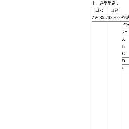
十、
选型型谱：
型号
口径
靶
ZW-BSL
10~5000
代
A*
A
B
C
D
E