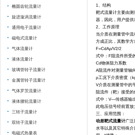
1、结构
椭圆齿轮流量计
靶式流量计主要由测
旋进漩涡流量计
器，因此，用户提供
2、工作原理
通用电子流量计
当介质在测量管中流
磁电式流量计
方成正比，其数学方
气体流量计
F=CdAρ/V2/2
式中：F阻流件所受的
液体流量计
Cd物体阻力系数
玻璃管转子流量计
A阻流件对测量管轴
ρ工况下介质密度（kg
金属管转子流量计
V介质在测量管中的平
气体罗茨流量计
阻流件（靶）接受的
式中：V—传感器输
液体腰轮流量计
此电压信号经前置放
三转子流量计
三、应用范围：
动差靶式流量计
广泛
双转子流量计
水等以及其它特殊介
电磁式热量表