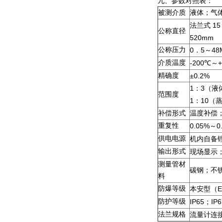
九、参数对照表：
被测介质
液体；气
15
法兰式
公称直径
520mm
公称压力
0
5
48
．
～
介质温度
-200
+
℃
～
精确度
±0.2%
1
3
：
（液
范围度
1
10
：
（
补偿形式
温度补偿
重复性
0.05%
0
～
供电电源
机内自备
输出形式
现场显示
测量管材
碳钢；不
料
防爆等级
E
本安型（
防护等级
IP65
IP6
；
法兰规格
流量计连