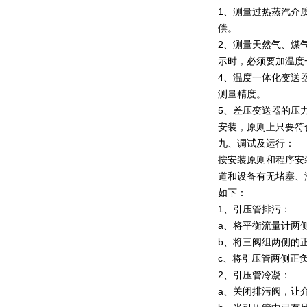
1、测量过热蒸汽介
偿。
2、测量天然气、煤
示时，必须要加温度
4、温度一体化变送
测量精度。
5、差压变送器的压
安装，原则上只要符
九、调试及运行：
按安装原则和程序安
道和设备有无堵塞、
如下：
1、引压管排污：
a、将平衡流量计两
b、将三阀组两侧的
c、将引压管两侧正
2、引压管冷凝：
a、关闭排污阀，让