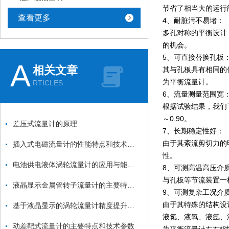
节省了相当大的运行
查看更多
4、耐脏污不易堵：
多孔对称的平衡设计
的机会。
5、可直接替换孔板
A
相关文章
其与孔板具有相同的
为平衡流量计。
RTICLES
6、流量测量范围宽
根据试验结果，我们了
～0.90。
差压式流量计的原理
7、长期稳定性好：
由于其紊流剪切力的
插入式电磁流量计的性能特点和技术指标
性。
电池供电液体涡轮流量计的应用与能源效率分析
8、可测高温高压介
与孔板等节流装置一
液晶显示金属管转子流量计的主要特点和技术参数
9、可测复杂工况介
由于其特殊的结构设
基于液晶显示的涡轮流量计精度提升与优化设计
液氮、液氧、液氩、
动差靶式流量计的主要特点和技术参数