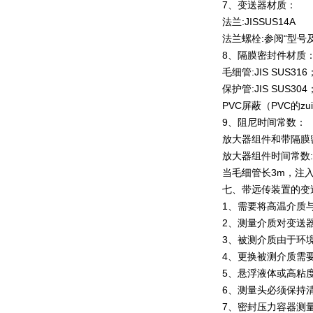
7、变送器材质：
法兰:JISSUS14A
法兰螺栓:参阅“型号
8、隔膜密封件材质
毛细管:JIS SUS316
保护管:JIS SUS304
PVC屏蔽（PVC的zu
9、阻尼时间常数：
放大器组件和带隔膜
放大器组件时间常数:0
当毛细管长3m，注
七、带远传装置的变
1、需要将高温介质
2、测量介质对变送
3、被测介质由于环
4、更换被测介质需
5、悬浮液体或高粘
6、测量头必须保持
7、密封压力容器测