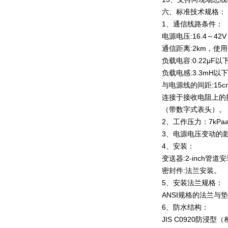
六、标准技术规格：
1、通信线路条件：
电源电压:16.4～42V
通信距离:2km，使
负载电容:0.22μF以
负载电感:3.3mH以
与电源线的间距:15
连接于接收电阻上的接收仪
（带数字式表头）。
2、工作压力：7kPa
3、电源电压变动的影响0
4、安装：
变送器:2-inch管道
密封件:法兰安装。
5、安装法兰规格：
ANSI规格的法兰与
6、防水结构：
JIS C0920防浸型（