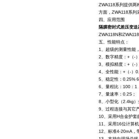
ZWA118系列提供
方面，ZWA118系
四、应用范围
隔膜密封式差压变送
ZWA118N和ZWA
五、性能特点：
1、超级的测量性能
2、数字精度：+（-）
3、模拟精度：+（-）0.
4、全性能：+（-）0.
5、稳定性：0.25% 
6、量程比：100：1
7、量速率：0.2S；
8、小型化（2.4k
9、过程连接与其它
10、采用H合金护
11、采用16位计算
12、标准4-20m
13、支持向现场总