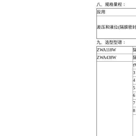
八、规格量程：
应用
差压和液位(隔膜密封
九、选型型谱：
ZWA118W
ZWA438W
3
4
5
6
7
8