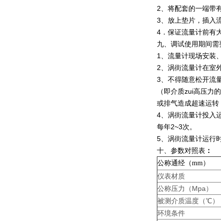
2、将配套的一端带
3、放上垫片，插入
4．保证流量计前有大
九、调试使用期间需
1、流量计现场安装
2、涡街流量计在室
3、不得随意松开流
（即介质zui高压
或排气造成超速运转
4、涡街流量计投入
每年2~3次。
5、涡街流量计运行
十、参数对照表
：
公称通经（mm）
仪表材质
公称压力（Mpa）
被测介质温度（℃）
环境条件