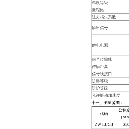
精度等级
量程比
阻力损失系数
输出信号
供电电源
信号传输线
传输距离
信号线接口
防爆等级
防护等级
允许振动加速度
十一
、
测量范围：
公称
代码
(
ｍ
ZW-LUCB
25