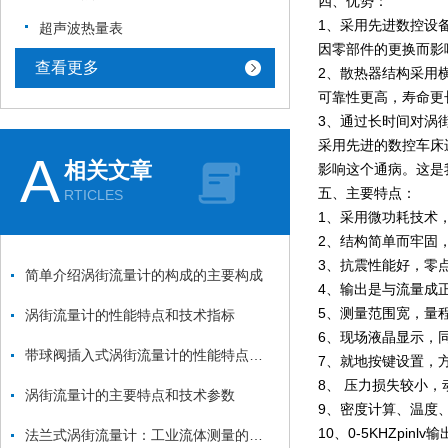
四、优势：
1、采用先进数控设
超声波热量表
因零部件的更换而影
查看更多
2、散热器结构采用
可靠性更高，寿命更
3、通过长时间对涡
采用先进的数控车床
A
相关文章
影响这个通病。这是
五、主要特点：
RTICLES
1、采用微功耗技术
2、结构简单而牢固
3、抗震性能好，零
简单介绍涡街流量计的构成的主要构成
4、输出是与流量成
5、测量范围宽，量程
涡街流量计的性能特点和技术指标
6、现场液晶显示，
带球阀插入式涡街流量计的性能特点和技术指标
7、就地按键设置，
8、 压力损失较小
涡街流量计的主要特点和技术参数
9、密度计算、温度
10、0-5KHZpi
法兰式涡街流量计：工业流体测量的可靠伙伴