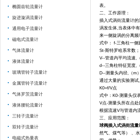
表。
椭圆齿轮流量计
二、工作原理：
旋进漩涡流量计
插入式涡街流量计的
涡发生体,当表体中
通用电子流量计
来一侧旋涡的分离频率与介
磁电式流量计
式中： f-三角柱一
气体流量计
St-斯特罗哈系常数；
V--管道内平均流速,
液体流量计
d--三角柱特征宽度,
玻璃管转子流量计
D--测量头内径,（m
通过大量的实验测试
金属管转子流量计
K0=f/V点
气体罗茨流量计
式中：K0-测量头仪表
V点-测量头所在点处的
液体腰轮流量计
根据流速V与管道内
三转子流量计
三、应用范围：
球阀插入式涡街流量
双转子流量计
然气、煤气等） 、
电磁式热量表