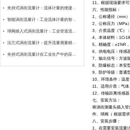
11、根据现场要求
夹持式涡街流量计：流体计量的便捷能手
六、性能指标：
1、公称通径（mm）：
智能涡街流量计：工业流体计量的智慧精灵
2、公称压力（MPa）：
3、介质温度（℃）：
球阀插入式涡街流量计：工业管道流量测量的灵活尖兵
4、本体材料：1Cr1
法兰式涡街流量计：提升流量测量精度的关键技术
5、精确度：±1%R，±
6、供电电压：传感器：
夹持式涡街流量计在工业生产中的应用与优势
7、输出信号：方波脉
8、防爆标志：本安型：E
9、防护等级：普通型I
10、环境条件：温度-
11、适用介质：气
12、传输距离传感器：
七、安装方法：
将涡街测量头插入管
件、球阀（ 根据需求
八、安装步骤：
1、在需要安装流量