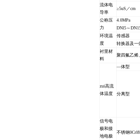
流体电
≥5uS／cm
导率
公称压
4.0MPa
力
DNl5～DN1
环境温
传感器
度
转换器及一
衬里材
聚四氟乙烯、
料
—体型
zui高流
体温度
分离型
信号电
极和接
不锈钢0Cr
地电极