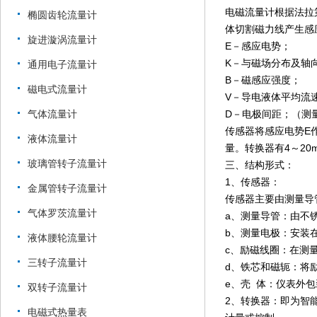
电磁流量计
根据法拉
椭圆齿轮流量计
体切割磁力线产生感
旋进漩涡流量计
E－感应电势；
K－与磁场分布及轴
通用电子流量计
B－磁感应强度；
磁电式流量计
V－导电液体平均流
气体流量计
D－电极间距；（测
传感器将感应电势E
液体流量计
量。转换器有4～20
玻璃管转子流量计
三、结构形式：
1、传感器：
金属管转子流量计
传感器主要由测量导
气体罗茨流量计
a、测量导管：由不
b、测量电极：安装
液体腰轮流量计
c、励磁线圈：在测
三转子流量计
d、铁芯和磁轭：将
e、壳 体：仪表外
双转子流量计
2、转换器：即为智
电磁式热量表