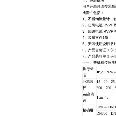
十、包装说明：
用户开箱时请按装箱
成套性包括：
1、不锈钢流量计一
2、信号电缆 RVVP
3、励磁电缆 RVVP
4、装箱文件1份；
5、安装使用说明书1
6、产品合格证 1 份
7、产品装箱单 1 份
十一、整
机和传感器
执行标
JB／T 9248
准
公称通
15、20、25
径
600、700、
zui高流
15m／s
速
DNl5～DN6
精确度
DN700—DN