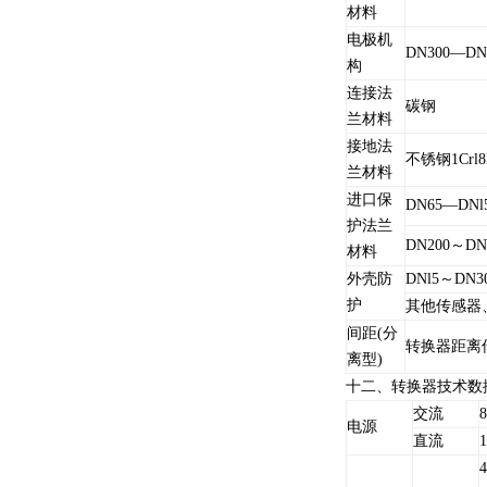
材料
电极机
DN300—DN
构
连接法
碳钢
兰材料
接地法
不锈钢1Crl8N
兰材料
进口保
DN65—DNl
护法兰
DN200～DNl
材料
外壳防
DNl5～D
护
其他传感器
间距(分
转换器距离
离型)
十二、转换器技术数
交流
电源
直流