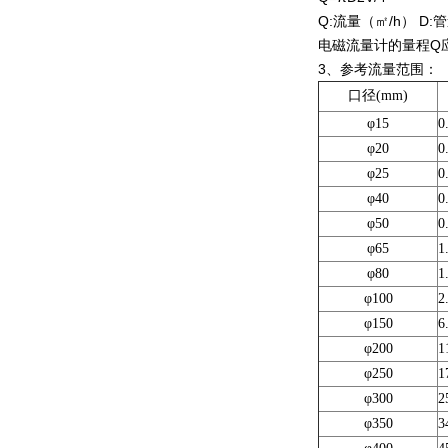
Q:流量（㎡/h） D:
电磁流量计的量程Q
3、参考流量范围：
口径
(mm)
φ15
0
φ20
0
φ25
0
φ40
0
φ50
0
φ65
1
φ80
1
φ100
2
φ150
6
φ200
1
φ250
1
φ300
2
φ350
3