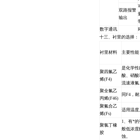
双路报警
输出
数字通讯
十三、衬里的选择：
衬里材料
主要性能
是化学性
聚四氟乙
酸、硝酸
烯(F4)
流速液氟
聚全氟乙
同F4，
丙烯(F46)
聚氟合乙
适用温度
烯(Fs)
1、有*
聚氯丁橡
般低浓度
胶
蚀。