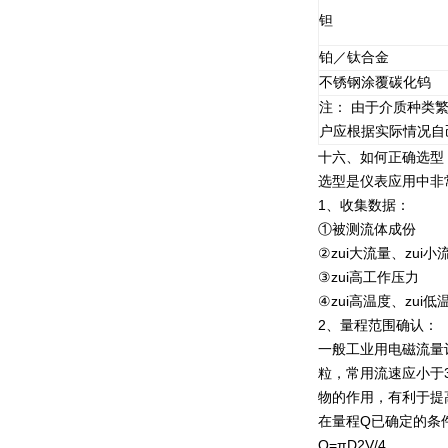
钽
铂／钛合金
不锈钢涂覆碳化钨
注： 由于介质种类
户应根据实际情况自
十六、如何正确选型
选型是仪表应用中非
1、收集数据：
①被测流体成份
②zui大流量、zui小
③zui高工作压力
④zui高温度、zui低
2、量程范围确认：
一般工业用电磁流量计
粒，常用流速应小于
物的作用，有利于提
在量程Q已确定的条
Q=πD2V/4