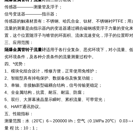
传感器————测量管及浮子；
信号变送器————指示器；
传感器的触液材质有：不锈钢、哈氏合金、钛材、不锈钢衬PTFE；
流量的测量是由指示器内的变送器通过耦合磁钢感受浮子力量的变化
置，这个位置随浮子与锥管的环面积、流体流速变化，浮子的位置即
三、应用范围：
隔爆金属管转子流量计
适用于各行业复杂、恶劣环境下，对小流量、
劣环境条件，及各种介质条件的流量测量过程中。
四、*优势：
1、模块化组合设计，维修方便，正常使用免维护；
2、智能型具有掉电保护、数据备份及恢复功能；
3、单轴、非接触新型磁耦合结构，信号传输更稳定；
4、全金属结构，抗震、耐压、耐温、防腐；
5、双行、大屏幕液晶显示瞬时、累积流量、可带背光；
6、HART通讯协议。
五、性能指标：
测量范围：水（20℃）6～200000 l/h；空气（0.1MPa 20℃） 0.03～4
量 程 比：10：1；