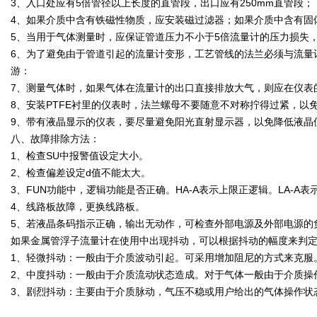
3、入口处应有5倍管径以上长度的直管段，出口应有250mm直管段；
4、如果介质中含有铁磁性物质，应安装磁过滤器；如果介质中含有固
5、当用于气体测量时，应保证管道压力不小于5倍流量计的压力损失
6、为了避免由于管道引起的流量计变形，工艺管线的法兰必须与流量
游：
7、测量气体时，如果气体在流量计的出口直接排放大气，则应在仪表
8、安装PTFE衬里的仪表时，法兰螺母不要随意不对称拧得过紧，以免
9、带有液晶显示的仪表，要尽量避免阳光直射显示器，以免降低液晶
八、故障排除方法：
1、检查SU中报警值设定大小。
2、检查偏差设定d值不能太大。
3、FUN功能中，逻辑功能是否正确。HA-A表示上限正逻辑。LA-A
4、线路板故障，更换线路板。
5、若液晶条码指示正确，输出无动作，可检查外部电源及外部电源的
如果金属管浮子流量计在使用中出现抖动，可以根据抖动的幅度来判
1、轻微抖动：一般由于介质波动引起。可采用增加阻尼的方式来克服
2、中度抖动：一般由于介质流动状态造成。对于气体一般由于介质操
3、剧烈抖动：主要由于介质脉动，气压不稳或用户给出的气体操作