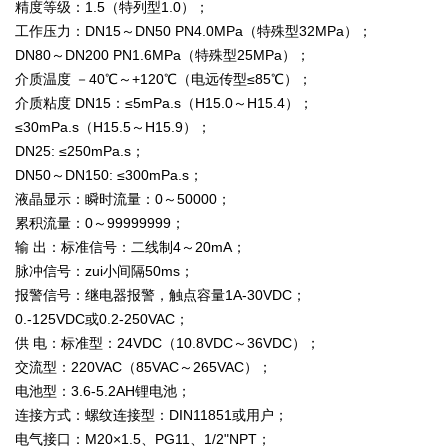
精度等级：1.5（特列型1.0）；
工作压力：DN15～DN50 PN4.0MPa（特殊型32MPa）；
DN80～DN200 PN1.6MPa（特殊型25MPa）；
介质温度 －40℃～+120℃（电远传型≤85℃）；
介质粘度 DN15：≤5mPa.s（H15.0～H15.4）；
≤30mPa.s（H15.5～H15.9）；
DN25: ≤250mPa.s；
DN50～DN150: ≤300mPa.s；
液晶显示：瞬时流量：0～50000；
累积流量：0～99999999；
输 出：标准信号：二线制4～20mA；
脉冲信号：zui小间隔50ms；
报警信号：继电器报警，触点容量1A-30VDC；
0.-125VDC或0.2-250VAC；
供 电：标准型：24VDC（10.8VDC～36VDC）；
交流型：220VAC（85VAC～265VAC）；
电池型：3.6-5.2AH锂电池；
连接方式：螺纹连接型：DIN11851或用户；
电气接口：M20×1.5、PG11、1/2"NPT；