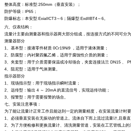
整体高度：标准型:250mm（垂直安装）；
防护等级：IP65；
防爆标志：本安型:ExiaIICT3～6；隔爆型:ExdIIBT4～6。
六、仪表结构：
流量计主要由测量器和指示器两大部分组成，按连接方式的不同可分
测量器部分
1、基本型：接液零件材质 0Cr19Ni9 ，适用于液体测量；
2、防腐型：内衬聚四氟乙烯，适用于腐蚀性介质的测量；
3、夹套型：用于介质需要保温或冷却场合，夹套连接法兰 DN15 、 PN1
4、阻尼型：适用于气体测量。
指示器部分
1、现场指示型：用于现场指示瞬时流量；
2、远传型：输出 4 ～ 20mA 的直流信号，实现远传功能；
3、报警型：用于需要报警的场合。
七、安装注意事项：
为了能让流量计正常工作且能达到一定的测量精度，在安装流量计时
1、必须垂直安装在无振动的管道上。流体自下而上流过流量计,且垂直度
2、为了方便检修和更换流量计、清洗测量管道，安装在工艺管线上的