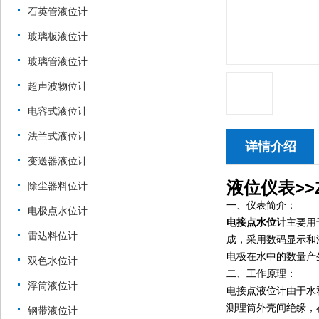
石英管液位计
玻璃板液位计
玻璃管液位计
超声波物位计
电容式液位计
法兰式液位计
详情介绍
变送器液位计
液位仪表>>Z
除尘器料位计
一、仪表简介：
电极点水位计
电接点水位计
主要用
雷达料位计
成，采用数码显示和
电极在水中的数量产
双色水位计
二、工作原理：
浮筒液位计
电接点液位计由于水
测理筒外壳间绝缘，
钢带液位计