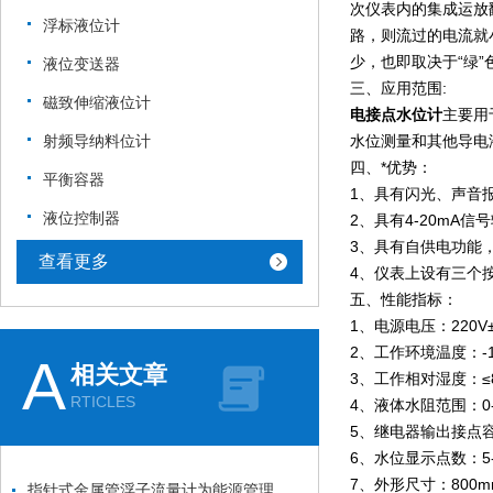
次仪表内的集成运放
浮标液位计
路，则流过的电流就
少，也即取决于“绿”
液位变送器
三、应用范围:
磁致伸缩液位计
电接点水位计
主要用
射频导纳料位计
水位测量和其他导电
四、*优势：
平衡容器
1、具有闪光、声音
液位控制器
2、具有4-20mA
3、具有自供电功能
查看更多
4、仪表上设有三个
五、性能指标：
1、电源电压：220V±
2、工作环境温度：-1
A
相关文章
3、工作相对湿度：≤
RTICLES
4、液体水阻范围：0-
5、继电器输出接点容
6、水位显示点数：5-1
7、外形尺寸：800mm
指针式金属管浮子流量计为能源管理提供可靠数据支持