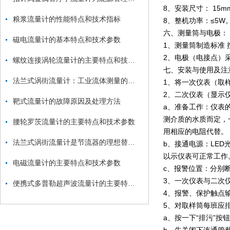
8、安装尺寸： 15m
粮浆流量计的性能特点和技术指标
8、整机功率：≤5W
六、测量筒与电极：
磁电流量计的基本特点和技术参数
1、测量筒制造标准 
2、电极（电接点）
螺纹连接涡轮流量计的主要特点和技术参数
七、安装与使用及注
法兰式涡街流量计：工业流体测量的可靠伙伴
1、将一次仪表（取
2、二次仪表（显示
靶式流量计的故障原因及处理方法
a、准备工作：仪表
测介质的水质而定，
腰轮罗茨流量计的主要特点和技术参数
用相应的电阻代替。
法兰式涡街流量计是节流器的理想替代产品
b、接通电源：LE
以示仪表可正常工作
电磁流量计的主要特点和技术参数
c、报警位置：分别
3、一次仪表与二次
便携式多普勒超声波流量计的主要特点和技术参数
4、报警、保护触点
5、对取样筒每班应
a、按一下“排污”按