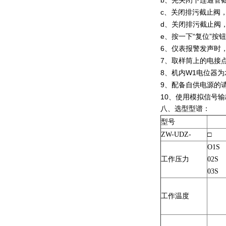
b、先关闭下连通管
c、关闭排污截止阀
d、关闭排污截止阀
e、按一下“复位”按
6、仪表报警发声时
7、取样筒上的电接
8、机内W1电位器为
9、配备自供电源的
10、使用模拟信号
八、选型型谱：
型
号
ZW-UDZ-
□
O1S
工作压力
02S
03S
工作温度