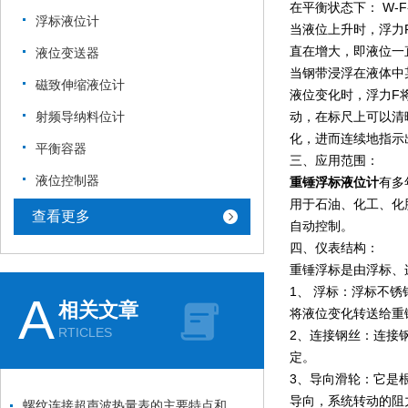
在平衡状态下： W-F-W
浮标液位计
当液位上升时，浮力
直在增大，即液位一
液位变送器
当钢带浸浮在液体中
磁致伸缩液位计
液位变化时，浮力F
射频导纳料位计
动，在标尺上可以清
化，进而连续地指示
平衡容器
三、应用范围：
液位控制器
重锤浮标液位计
有多
用于石油、化工、化
查看更多
自动控制。
四、仪表结构：
重锤浮标是由浮标、
1、 浮标：浮标不
A
相关文章
将液位变化转送给重
RTICLES
2、连接钢丝：连接
定。
3、导向滑轮：它是
导向，系统转动的阻
螺纹连接超声波热量表的主要特点和技术参数