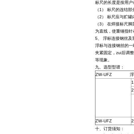
标尺的长度是按用户
（1） 标尺的连结
（2） 标尺应与贮
（3） 在焊接标尺
为直线，使重锤指针
5、 浮标连接钢丝
浮标与连接钢丝的一
夹紧固定，zui后
等现象。
九、选型型谱：
ZW-UFZ
ZW-UFZ
2
十、订货须知：