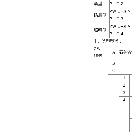
套型
B
C-2
、
ZW-UHS-A
防霜型
B
C-3
、
ZW-UHS-A
照明型
B
C-4
、
十、选型型谱：
ZW-
A
石英管
UHS
B
C
1
2
3
4