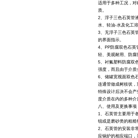
适用于多种工况，对碳
质。
2、浮子三色石英管
水、轻油-水及化工溶
3、无浮子三色石英
的界面指示。
4、PP防腐双色石
轻、美观耐用、防腐
5、衬氟塑料防腐双
强度，而且由于介质
6、储罐宽视面双色
连通管做成树枝状，
特殊设计后决不会产
度介质在内的多种介
八、使用及更换事项
1、石英管主要用于
锐或是磨砂类的粗糙
2、石英管的安装非
应锅炉的相应端口，