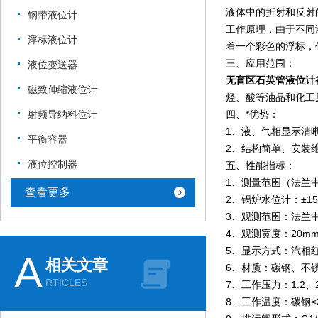
液体中的折射和反射
钢带液位计
工作原理，由于不同
浮标液位计
着一个彩色的浮标，
三、应用范围：
液位变送器
无盲区石英管液位计
磁致伸缩液位计
烃、酸等油品和化工
射频导纳料位计
四、*优势：
1、液、气相显示清
平衡容器
2、结构简单、安装
液位控制器
五、性能指标：
1、测量范围（法兰中心
查看更多
2、锅炉水位计：±15
3、观测范围：法兰
4、观测宽度：20m
5、显示方式：汽相
A
相关文章
6、材质：碳钢、不锈钢（
RTICLES
7、工作压力：1.2、2.
8、工作温度：碳钢≤