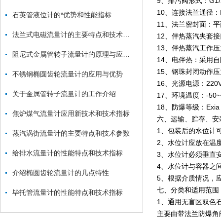
9、排污阀形式：G1
10、连接法兰通径：
石英管液位计的*优势和性能指标
11、法兰密封面：
法兰式电磁流量计的主要特点和技术参数
12、伴热蒸汽夹套接
13、伴热蒸汽工作压力
阻尼式金属管转子流量计的原理与应用探讨
14、电伴热：采用
15、钢珠封闭动作压力
不锈钢椭圆齿轮流量计的应用与优势
16、光源电源：220
关于金属管转子流量计的工作介绍
17、环境温度：-50~
18、防爆等级：Exia
焦炉煤气流量计应用新技术和技术指标
六、运输、贮存、安
1、包装后的水位计
蒸汽涡街流量计的主要特点和技术参数
2、水位计应放在温
给排水流量计的性能特点和技术指标
3、水位计必须垂直
4、水位计与容器之
介绍椭圆齿轮流量计的几点特性
5、根据介质情况，
七、分类和适用范围
毕托管流量计的性能特点和技术指标
1、通用无盲区双色
主要由带法兰防爆角