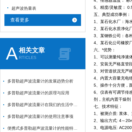
4、传感器温度： 标
5、精度/灵敏度： 0.5～
超声波热量表
五、典型成功事例：
查看更多
1、某石化水厂：海
2、某石化水质净化
3、某钢铁公司：各
4、某石化公司橡胶
A
相关文章
六、*优势：
1、可以测量纯净液
RTICLES
2、安装无严格直管
3、对管道状况无
4、内置大容量充电锂
多普勒超声波流量计的发展趋势分析
5、操作十分方便，
6、仪表有可调节传
多普勒超声波流量计的原理与应用
剂，主机内置干燥剂
多普勒超声波流量计在我们的生活中有哪些应用？
七、技术特征：
1、被测介质: 浆
多普勒超声波流量计的使用注意事项
2、输出方式: 4～
3、电源电压: AC20
便携式多普勒超声波流量计的性能特点和技术指标