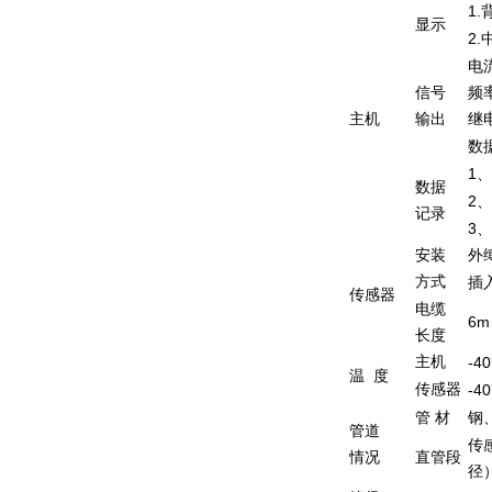
1.
显示
2.
电
信号
频
主机
输出
继
数
1
、
数据
2
、
记录
3
、
安装
外
方式
插
传感器
电缆
6m
长度
主机
-40
温
度
传感器
-40
管
材
钢
管道
传
情况
直管段
径