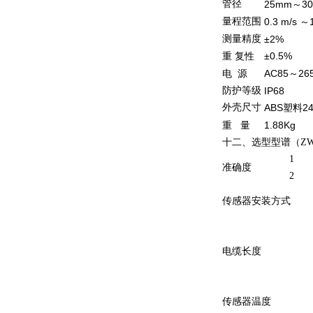
管径
25mm
3
～
量程范围
0.3 m/s
～
测量精度
±2%
±0.5%
重
复性
AC85
26
电
源
～
防护等级
IP68
外壳尺寸
ABS
2
塑料
1.88Kg
重
量
十二、选型型谱（ZW-L
1
准确度
2
传感器安装方式
电缆长度
传感器温度