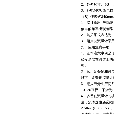
2、外型尺寸: （G）固
3、掉电保护:
（B）便携式340mm×
1、累计输出: 光
信号的频率出现差移
2、其关系式表达为
3、超声波流量计采
九、应用注意事项：
1、基本注意事项是
如变送器在管道上的
整。
2、运用多普勒和时
以下，多普勒流量计
3、绝大部分生产商
10~20直径，下游为
4、多普勒流量计的
且，流体速度还必须足
2.5ft/s（0.