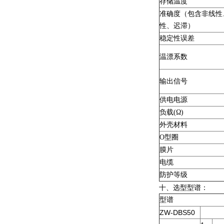
存储温度
准确度（包含非线性
性、迟滞）
稳定性误差
温漂系数
输出信号
供电电源
负载(Ω)
外壳材料
O型圈
膜片
电缆
防护等级
十、选型型谱：
型谱
ZW-DBS50