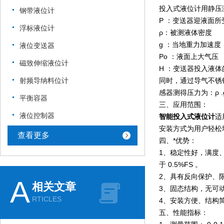
投入式液位计用静压测
钢带液位计
P ：变送器迎液面所
浮标液位计
ρ：被测液体密度
g ：当地重力加速度
液位变送器
Po ：液面上大气压
磁致伸缩液位计
H ：变送器投入液体
射频导纳料位计
同时，通过导气不锈
感器测得压力为：ρ .
平衡容器
三、应用范围：
液位控制器
智能投入式液位计
适
安装方式为用户轻松
查看更多
四、*优势：
1、稳定性好，满度、零
于 0.5%FS 。
2、具有反向保护、
A
相关文章
3、固态结构，无可
RTICLES
4、安装方便、结构
五、性能指标：