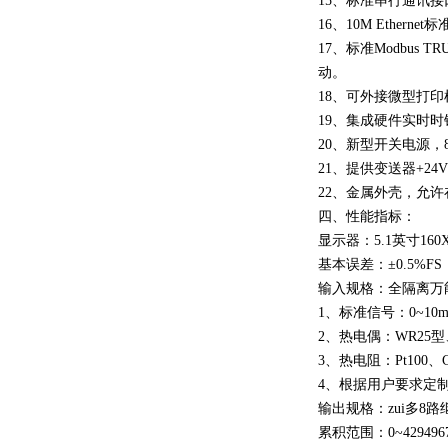
15、标准串行通讯接口：
16、10M Ethernet
17、标准Modbus
动。
18、可外接微型打
19、集成硬件实时
20、新型开关电源，8
21、提供变送器+24
22、金属外壳，允
四、性能指标：
显示器：5.1英寸16
基本误差：±0.5%FS
输入规格：全隔离万能
1、标准信号：0~10mA
2、热电偶：WR25
3、热电阻：Pt100、C
4、根据用户要求定
输出规格：zui多8路
累积范围：0~429496