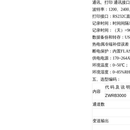
通讯、打印 通讯接口：R
波特率：1200、2400、
打印接口：RS232
记录时间：时间间隔1
记录时间：（天）=9
数据备份和转存：US
热电偶冷端补偿误差：
断电保护：内置FL
供电电源：170~264A
环境温度：0~50℃；
环境湿度：0~85%R
五、选型编码：
代 码 及 说 明
内容
ZWRB3000
通道数
变送输出