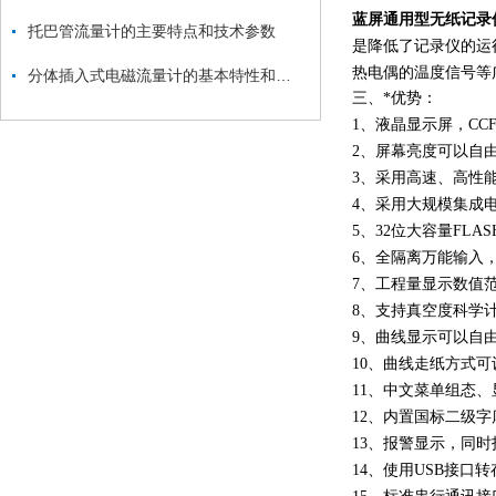
蓝屏通用型无纸记录
托巴管流量计的主要特点和技术参数
是降低了记录仪的运
热电偶的温度信号等
分体插入式电磁流量计的基本特性和技术参数
三、*优势：
1、液晶显示屏，C
2、屏幕亮度可以自
3、采用高速、高性能
4、采用大规模集成
5、32位大容量FL
6、全隔离万能输入
7、工程量显示数值范围
8、支持真空度科学
9、曲线显示可以自
10、曲线走纸方式
11、中文菜单组态
12、内置国标二级字
13、报警显示，同时
14、使用USB接口转