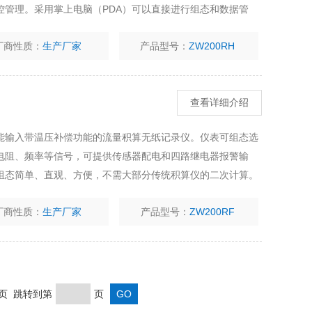
控管理。采用掌上电脑（PDA）可以直接进行组态和数据管
印机，打印时间段的历史数据、曲线。
厂商性质：
生产厂家
产品型号：
ZW200RH
查看详细介绍
能输入带温压补偿功能的流量积算无纸记录仪。仪表可组态选
电阻、频率等信号，可提供传感器配电和四路继电器报警输
组态简单、直观、方便，不需大部分传统积算仪的二次计算。
结合多家热力公司在热网管理中的成功经验，增加了许多解决
厂商性质：
生产厂家
产品型号：
ZW200RF
末页 跳转到第
页