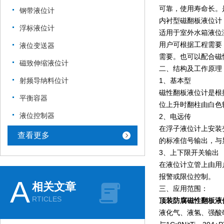
可靠，使用寿命长。
钢带液位计
内衬型磁翻板液位计（
浮标液位计
适用于室外水箱液位
用户可根据工程需要
液位变送器
需要。也可以配合磁
磁致伸缩液位计
二、结构及工作原理
射频导纳料位计
1、基本型
磁性翻板液位计是根
平衡容器
位上升时翻柱由白色
液位控制器
2、电远传
在浮子液位计上安装
查看更多
的标准信号输出，与
3、上下限开关输出
在液位计立管上由用
报警或限位控制。
A
相关文章
三、应用范围：
RTICLES
顶装防腐磁性翻板液
液化气、液氢、强酸