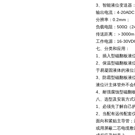
3、智能液位变送器
输出电流：4-20AD
分辨率：0.2mm；
负载电阻：500Ω（
传送距离：＞3000
工作电源：16-30V
七、分类和应用：
1、插入型磁翻板液
2、保温型磁翻板液
于易凝固液体的液位
3、防霜型磁翻板液
液位计主体管外不会
4、耐强腐蚀型磁翻
八、选型及安装方式
1、必须先了解自己
2、当配有远传配套
面向和紧贴主导管；
或用屏蔽二芯电缆敷