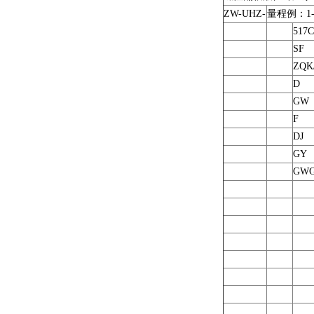
ZW-UHZ-
量程例：1-
517C
SF
ZQK
D
GW
F
DJ
GY
GW