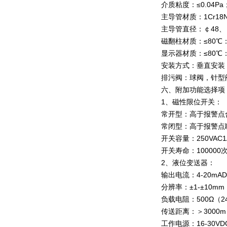
介质粘度：≤0.04P
主导管材质：1Cr18N
主导管直径：￠48、
磁翻柱材质：≤80℃
显示器材质：≤80℃
安装方式：垂直安装
排污阀：球阀，针型
六、附加功能选择项
1、磁性限位开关：
常开型：高于报警点
常闭型：高于报警点
开关容量：250VAC1
开关寿命：100000
2、液位变送器：
输出电流：4-20mA
分辨率：±1-±10m
负载电阻：500Ω（
传送距离：＞3000
工作电源：16-30V