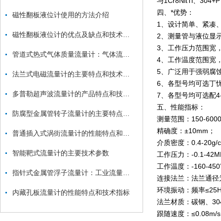
与1Cr8NitTi、
四、*优势：
磁性翻板液位计使用的方法介绍
1、设计简单、紧凑
磁性翻板液位计的优点及缺点和技术指标
2、测量管与液位显
3、工作压力范围宽，
管道式热式气体质量流量计：气体流量监测的“精准卫士”
4、工作温度范围宽，适
5、广泛用于强弱腐
法兰式电磁流量计的主要特点和技术参数
6、各型号均可选丁
多普勒超声波流量计的产品特点和技术特征
7、各型号均可选配4
五、性能指标：
防腐型金属管转子流量计的主要特点和技术参数
测量范围：150-60
精确度：±10mm；
普通插入式涡街流量计的性能特点和技术指标
介质密度：0.4-20g/
智能靶式流量计的主要技术参数
工作压力：-0.1-42
工作温度：-160-45
指针式金属管浮子流量计：工业流量测量的可靠卫士
连接法兰：法兰通径为
环境振动：频率≤25H
内藏孔板流量计的性能特点和技术指标
法兰材质：碳钢、304
跟随速度：≤0.08m/