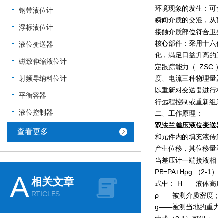
环境现象的发生：可
钢带液位计
瞬间介质的交混，从
浮标液位计
接触介质部位符合卫
核心部件：采用十六
液位变送器
化，满足日益升高的
磁致伸缩液位计
定跟踪能力（ ZS
射频导纳料位计
度、电流三种物理量
以重新对变送器进行
平衡容器
行远程控制或重新组
液位控制器
二、工作原理：
双法兰差压液位变送
查看更多
和元件内的填充液传
产生位移，其位移量
当差压计一端接液相
PB=PA+Hρg （2-1
A
相关文章
式中： H——液体
RTICLES
ρ——被测介质密度
g——被测当地的重