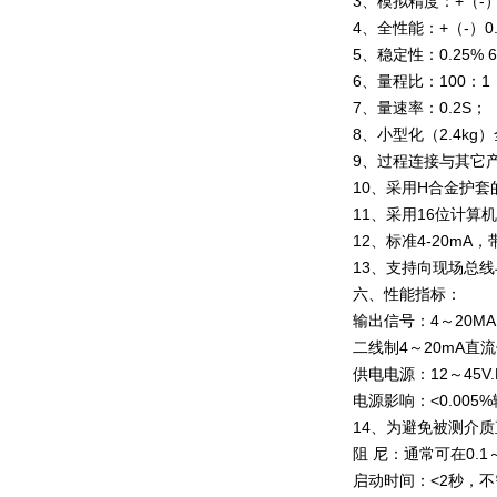
3、模拟精度：+（-）0.
4、全性能：+（-）0.
5、稳定性：0.25% 
6、量程比：100：1
7、量速率：0.2S；
8、小型化（2.4k
9、过程连接与其它
10、采用H合金护
11、采用16位计算
12、标准4-20m
13、支持向现场总
六、性能指标：
输出信号：4～20M
二线制4～20mA
供电电源：12～45V.
电源影响：<0.005
14、为避免被测介
阻 尼：通常可在0.
启动时间：<2秒，