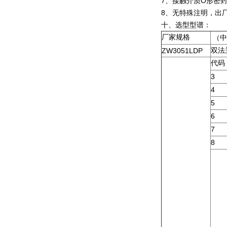
7、接触介质O形密
8、无特殊注明，出
十、选型型谱：
厂家规格
（中
ZW3051LDP
双法
代码
3
4
5
6
7
8