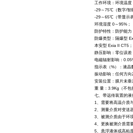
工作环境：环境温度 
-29～75℃（数字/
-29～65℃（带显示
环境湿度 0～95%；
防护特性：防护能力 I
防爆类型：隔爆型 Exd 
本安型 Exia II CT5；
静压影响：零位误差：
电磁辐射影响：0.05
指示表（%）：液晶数
振动影响：任何方向20
安装位置：膜片未垂直
重 量：3.9Kg（不
七、带远传装置的液
1、需要将高温介质
2、测量介质对变送
3、被测介质由于环
4、更换被测介质需
5、悬浮液体或高粘