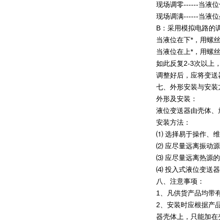
现场调零------当
现场调满------当
B：采用模拟电路的
当液位在下*，用螺丝
当液位在上*，用螺丝
如此反复2-3次以上
调整好后，应将变送
七、外形安装与安装
外形及安装：
液位变送器由壳体、
安装方法：
⑴ 选择易于操作、
⑵ 应尽量远离振动
⑶ 应尽量远离热源
⑷ 投入式液位变送
八、注意事项：
1、凡供货产品均带
2、安装时应根据产
器壳体上，只能加在