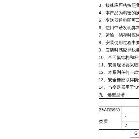
3、接线应严格按照
4、本产品为精密的
5、变送器通电即可
6、使用中若发现异
7、运输、储存时应
8、安装使用过程中
9、安装时感应导线要
10、全四氟结构和
11、安装现场要采
12、本系列任何一
13、安全栅应取得
14、当变送器用于“0
九、选型型谱：
ZW-DBS60
1
类质
2
G