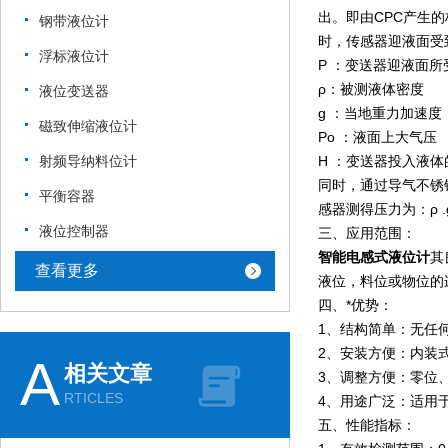
出。即由CPC产生
钢带液位计
时，传感器迎液面受到的
浮标液位计
P ：变送器迎液面
ρ：被测液体密度
液位变送器
g ：当地重力加速度
磁致伸缩液位计
Po ：液面上大气压
射频导纳料位计
H ：变送器投入液
同时，通过导气不锈
平衡容器
感器测得压力为：ρ .
液位控制器
三、应用范围：
智能电感式液位计
其
查看更多
液位，料位或物位的
四、*优势：
1、结构简单：无任
2、安装方便：内装
A
相关文章
3、调整方便：零位
RTICLES
4、用途广泛：适用
五、性能指标：