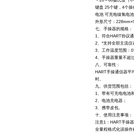
－20～60摄氏度（
键盘 25个键，4个
电池 可充电镍氢电池，
外形尺寸：228mm×9
七、手操器的规格：
1、符合HART协议
2、*支持全部主流仪
3、工作温度范围：0
4、手操器重量不超过0
八、可靠性：
HART手操通信器平
时。
九、供货范围包括：
1、带有可充电电池和
2、电池充电器；
3、携带皮包。
十、使用注意事项：
注意1：HART手操器
全量程格式化误操作