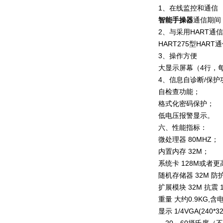
1、在线监控和通信
智能手操器
通信期间，
2、与采用HART通
HART275型HA
3、操作方便
大显示屏幕（4行，
4、信息自诊断/保护
自检查功能；
格式化密码保护；
低电压报警显示。
六、性能指标：
微处理器 80MHZ；
内置内存 32M；
系统卡 128M或者更
随机存储器 32M 防护
扩展模块 32M 抗
重量 大约0.9KG,
显示 1/4VGA(24