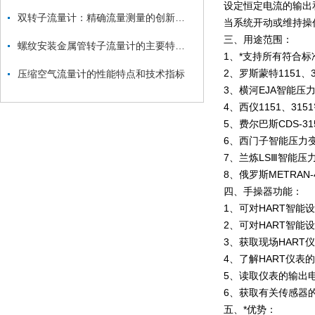
设定恒定电流的输出
双转子流量计：精确流量测量的创新解决方案
当系统开动或维持操作
三、用途范围：
螺纹安装金属管转子流量计的主要特点和技术参数
1、*支持所有符合标
2、罗斯蒙特1151
压缩空气流量计的性能特点和技术指标
3、横河EJA智能压
4、西仪1151、31
5、费尔巴斯CDS-3
6、西门子智能压力
7、兰炼LSⅢ智能压
8、俄罗斯METRAN
四、手操器功能：
1、可对HART智
2、可对HART智
3、获取现场HART
4、了解HART仪表
5、读取仪表的输出
6、获取有关传感器
五、*优势：